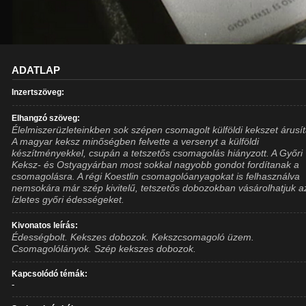
ADATLAP
Inzertszöveg:
Elhangzó szöveg:
Élelmiszerüzleteinkben sok szépen csomagolt külföldi kekszet árusí
A magyar keksz minőségben felvette a versenyt a külföldi
készítményekkel, csupán a tetszetős csomagolás hiányzott. A Győri
Keksz- és Ostyagyárban most sokkal nagyobb gondot fordítanak a
csomagolásra. A régi Koestlin csomagolóanyagokat is felhasználva
nemsokára már szép kivitelű, tetszetős dobozokban vásárolhatjuk a
ízletes győri édességeket.
Kivonatos leírás:
Édességbolt. Kekszes dobozok. Kekszcsomagoló üzem.
Csomagolólányok. Szép kekszes dobozok.
Kapcsolódó témák:
-