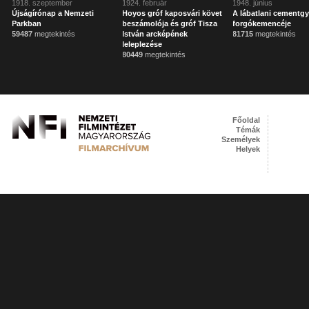
1918. szeptember
1924. február
1948. június
Újságírónap a Nemzeti
Hoyos gróf kaposvári követ
A lábatlani cementgy
Parkban
beszámolója és gróf Tisza
forgókemencéje
59487
megtekintés
István arcképének
81715
megtekintés
leleplezése
80449
megtekintés
Főoldal
Témák
Személyek
Helyek