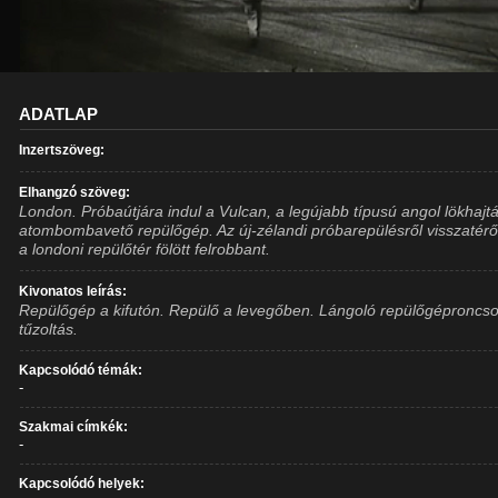
ADATLAP
Inzertszöveg:
Elhangzó szöveg:
London. Próbaútjára indul a Vulcan, a legújabb típusú angol lökhajt
atombombavető repülőgép. Az új-zélandi próbarepülésről visszatér
a londoni repülőtér fölött felrobbant.
Kivonatos leírás:
Repülőgép a kifutón. Repülő a levegőben. Lángoló repülőgéproncso
tűzoltás.
Kapcsolódó témák:
-
Szakmai címkék:
-
Kapcsolódó helyek: