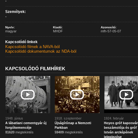
-
Személyek:
-
Nyelv:
Kiadó:
Azonosító:
magyar
MHDF
mfh-57-05-07
Kapcsolódó linkek
Kapcsolódó filmek a NAVA-ból
Kapcsolódó dokumentumok az NDA-ból
KAPCSOLÓDÓ FILMHÍREK
1948. június
1918. szeptember
1924. február
A lábatlani cementgyár új
Újságírónap a Nemzeti
Hoyos gróf kaposvár
forgókemencéje
Parkban
beszámolója és gróf 
81620
megtekintés
59409
megtekintés
István arcképének
leleplezése