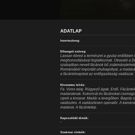
ADATLAP
Inzertszöveg:
Elhangzó szöveg:
Lassan ébred a természet a gyulai erdőkben is
meghonosításával foglalkoznak. Útravaló a D
szabadban nevelt fácánok bő zsákmánylehető
Romániából importált uhubagollyal, a madarak
a fácántolvajokat az erdőgazdaság vadászai.
Kivonatos leírás:
Fa. Vizes talaj. Rügyező ágak. Erdő. Fácántel
madaraknak. Kukoricát és fácánokat csomagoln
cipeli a kosarat. Madár a levegőben. Bagoly 
vadászles. A vadászlesen operatőr. A kamera
madarat. A fácántelep.
Kapcsolódó témák:
-
Szakmai címkék: