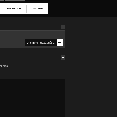
FACEBOOK
TWITTER
szólás.