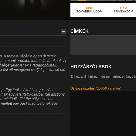
TOVÁBBKÜLDÖM
BEÁGYAZOM
CÍMKÉK
-
. A remetei fácántelepen új fajták
una menti erdőkbe induló fácánoknak. A
séget jelentenek a ragadozóknak.
HOZZÁSZÓLÁSOK
 ősi ellenségével csalják puskacső elé
Ehhez a filmhírhez még nem érkezett hozzá
Új hozzászólás
(1000/0 karakter)
ep. Egy férfi zsákból magot szór a
ak egy leterített kosárba. Két asszony
szemlélődik. Földbe sülyeszezett
 mellett egy puskacső. Lelőnek egy