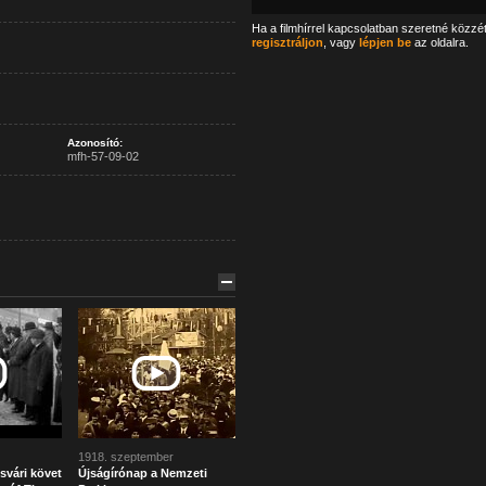
Ha a filmhírrel kapcsolatban szeretné közzé
regisztráljon
, vagy
lépjen be
az oldalra.
Azonosító:
mfh-57-09-02
1918. szeptember
svári követ
Újságírónap a Nemzeti