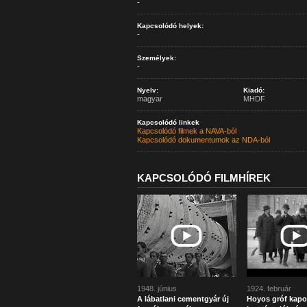
-
Kapcsolódó helyek:
-
Személyek:
-
Nyelv:
Kiadó:
magyar
MHDF
Kapcsolódó linkek
Kapcsolódó filmek a NAVA-ból
Kapcsolódó dokumentumok az NDA-ból
KAPCSOLÓDÓ FILMHÍREK
1948. június
1924. február
A lábatlani cementgyár új
Hoyos gróf kapo