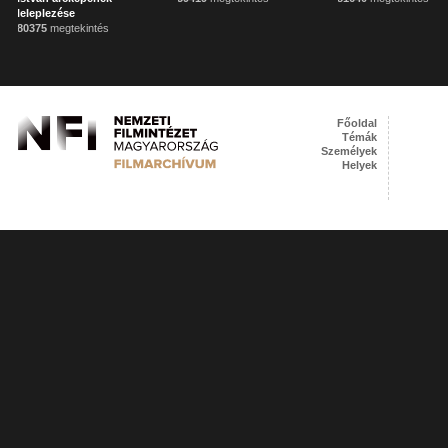
leleplezése
80375
megtekintés
Főoldal
Témák
Személyek
Helyek