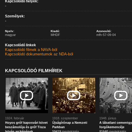
Kapcsolódó helyek:
-
Személyek:
-
Nyelv:
Kiadó:
Azonosító:
magyar
MHDF
mfh-57-09-04
Kapcsolódó linkek
Kapcsolódó filmek a NAVA-ból
Kapcsolódó dokumentumok az NDA-ból
KAPCSOLÓDÓ FILMHÍREK
1924. február
1918. szeptember
1948. június
Hoyos gróf kaposvári követ
Újságírónap a Nemzeti
A lábatlani cementgy
beszámolója és gróf Tisza
Parkban
forgókemencéje
István arcképének
59419
megtekintés
81640
megtekintés