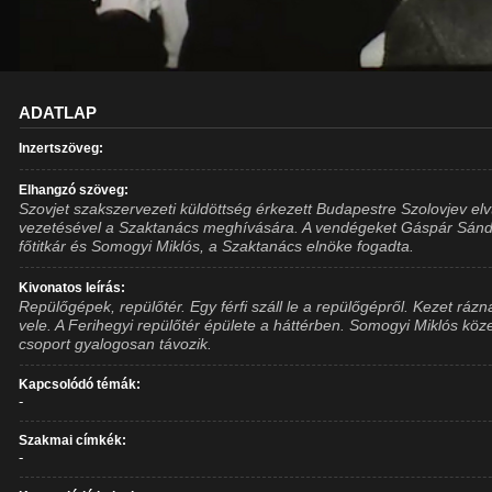
ADATLAP
Inzertszöveg:
Elhangzó szöveg:
Szovjet szakszervezeti küldöttség érkezett Budapestre Szolovjev elv
vezetésével a Szaktanács meghívására. A vendégeket Gáspár Sánd
főtitkár és Somogyi Miklós, a Szaktanács elnöke fogadta.
Kivonatos leírás:
Repülőgépek, repülőtér. Egy férfi száll le a repülőgépről. Kezet rázn
vele. A Ferihegyi repülőtér épülete a háttérben. Somogyi Miklós köze
csoport gyalogosan távozik.
Kapcsolódó témák:
-
Szakmai címkék:
-