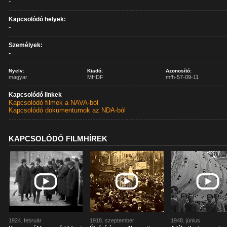
-
Kapcsolódó helyek:
-
Személyek:
-
Nyelv:
Kiadó:
Azonosító:
magyar
MHDF
mfh-57-09-11
Kapcsolódó linkek
Kapcsolódó filmek a NAVA-ból
Kapcsolódó dokumentumok az NDA-ból
KAPCSOLÓDÓ FILMHÍREK
1924. február
1918. szeptember
1948. június