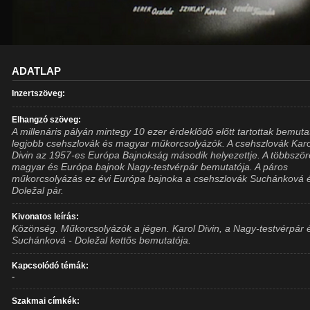
ADATLAP
Inzertszöveg:
Elhangzó szöveg:
A millenáris pályán mintegy 10 ezer érdeklődő előtt tartottak bemuta
legjobb csehszlovák és magyar műkorcsolyázók. A csehszlovák Karo
Divin az 1957-es Európa Bajnokság második helyezettje. A többszö
magyar és Európa bajnok Nagy-testvérpár bemutatója. A páros
műkorcsolyázás ez évi Európa bajnoka a csehszlovák Suchánková 
Doležal pár.
Kivonatos leírás:
Közönség. Műkorcsolyázók a jégen. Karol Divin, a Nagy-testvérpár 
Suchánková - Doležal kettős bemutatója.
Kapcsolódó témák:
-
Szakmai címkék: