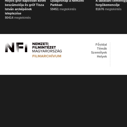
Hoyos gróf kaposvári követ
Újságírónap a Nemzeti
A lábatlani cementgy
beszámolója és gróf Tisza
Parkban
forgókemencéje
István arcképének
59451
megtekintés
81676
megtekintés
leleplezése
80414
megtekintés
Főoldal
Témák
Személyek
Helyek