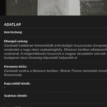
ADATLAP
Inzertszöveg:
Elhangzó szöveg:
Garibaldi halálának hetvenötödik évfordulóján koszorúzási ünnepsé
rendeztek a nagy olasz szabadsághős, Múzeum kertben elhelyezett
szobránál. A megemlékezés koszorúit a magyar társadalmi szervek 
budapesti olasz követség képviselői helyezték el.
Kivonatos leírás:
Garibaldi szobra a Múzeum kertben. Molnár Ferenc beszédet mond
Koszorúzás.
Kapcsolódó témák:
-
Szakmai címkék:
-