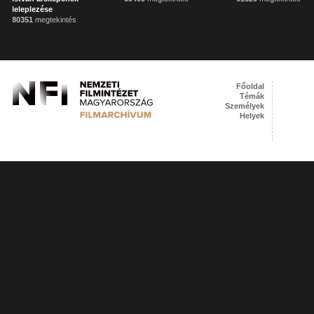
leleplezése
80351
megtekintés
Főoldal
Témák
Személyek
Helyek