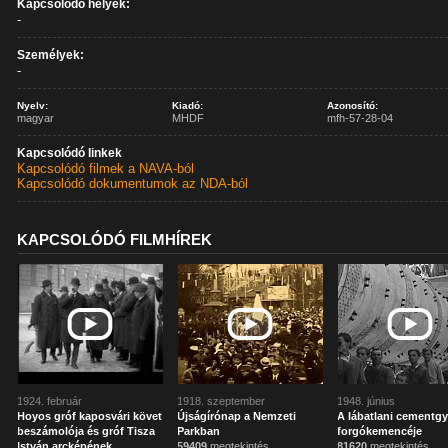
Kapcsolódó helyek:
-
Személyek:
-
Nyelv:
Kiadó:
Azonosító:
magyar
MHDF
mfh-57-28-04
Kapcsolódó linkek
Kapcsolódó filmek a NAVA-ból
Kapcsolódó dokumentumok az NDA-ból
KAPCSOLÓDÓ FILMHÍREK
1924. február
1918. szeptember
1948. június
Hoyos gróf kaposvári követ
Újságírónap a Nemzeti
A lábatlani cementgy
beszámolója és gróf Tisza
Parkban
forgókemencéje
István arcképének
59409
megtekintés
81620
megtekintés