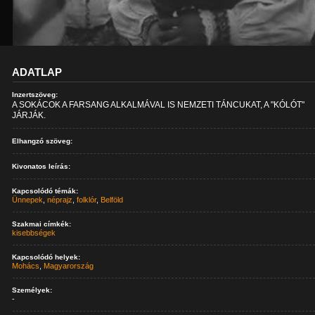
ADATLAP
Inzertszöveg:
A SOKÁCOK A FARSANG ALKALMÁVAL IS NEMZETI TÁNCUKAT, A "KÓLÓT"
JÁRJÁK.
Elhangzó szöveg:
Kivonatos leírás:
Kapcsolódó témák:
Ünnepek
,
néprajz
,
folklór
,
Belföld
Szakmai címkék:
kisebbségek
Kapcsolódó helyek:
Mohács
,
Magyarország
Személyek:
-