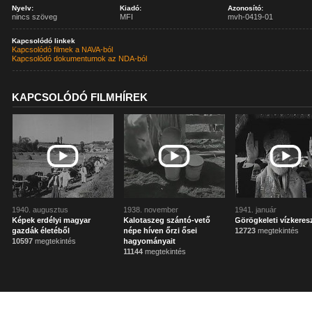
Nyelv:
Kiadó:
Azonosító:
nincs szöveg
MFI
mvh-0419-01
Kapcsolódó linkek
Kapcsolódó filmek a NAVA-ból
Kapcsolódó dokumentumok az NDA-ból
KAPCSOLÓDÓ FILMHÍREK
1940. augusztus
1938. november
1941. január
Képek erdélyi magyar
Kalotaszeg szántó-vető
Görögkeleti vízkeres
gazdák életéből
népe híven őrzi ősei
12723
megtekintés
10597
megtekintés
hagyományait
11144
megtekintés