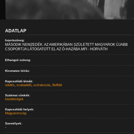
ADATLAP
Inzertszöveg:
MÁSODIK NEMZEDÉK. AZ AMERIKÁBAN SZÜLETETT MAGYAROK ÚJABB
CSOPORTJA LÁTOGATOTT EL AZ Ó-HAZÁBA.MFI - HORVÁTH
Elhangzó szöveg:
Kivonatos leírás:
Kapcsolódó témák:
üdülés
,
szabadidő
,
szórakozás
,
Belföld
Szakmai címkék:
kisebbségek
Kapcsolódó helyek:
Magyarország
Személyek:
-