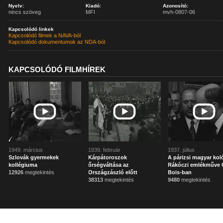
Nyelv:
Kiadó:
Azonosító:
nincs szöveg
MFI
mvh-0807-06
Kapcsolódó linkek
Kapcsolódó filmek a NAVA-ból
Kapcsolódó dokumentumok az NDA-ból
KAPCSOLÓDÓ FILMHÍREK
1949. március
1939. február
1937. július
Szlovák gyermekek
Kárpátoroszok
A párizsi magyar kol
kollégiuma
őrségváltása az
Rákóczi emlékműve 
12926
megtekintés
Országzászló előtt
Bois-ban
38313
megtekintés
9480
megtekintés