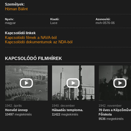
Személyek:
Hóman Bálint
Nyelv:
Kiadó:
Azonosító:
magyar
Luce
mvh-0576-06
Kapcsolódó linkek
Kapcsolódó filmek a NAVA-ból
Kapcsolódó dokumentumok az NDA-ból
KAPCSOLÓDÓ FILMHÍREK
1942. április
1940. december
1942. november
Honvéd ünnep
Hálaadás temploma.
70 éves a Képzőművé
10497
megtekintés
11422
megtekintés
Főiskola
9536
megtekintés