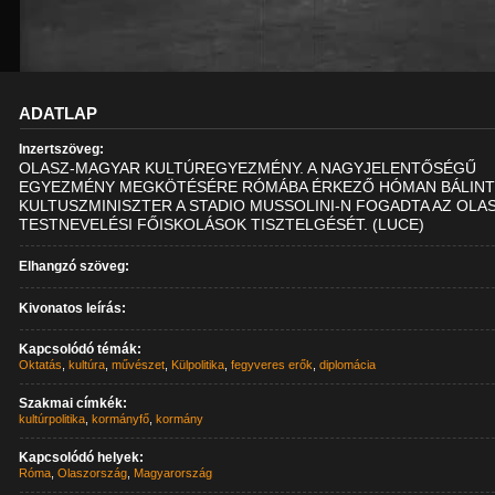
ADATLAP
Inzertszöveg:
OLASZ-MAGYAR KULTÚREGYEZMÉNY. A NAGYJELENTŐSÉGŰ
EGYEZMÉNY MEGKÖTÉSÉRE RÓMÁBA ÉRKEZŐ HÓMAN BÁLIN
KULTUSZMINISZTER A STADIO MUSSOLINI-N FOGADTA AZ OLA
TESTNEVELÉSI FŐISKOLÁSOK TISZTELGÉSÉT. (LUCE)
Elhangzó szöveg:
Kivonatos leírás:
Kapcsolódó témák:
Oktatás
,
kultúra
,
művészet
,
Külpolitika
,
fegyveres erők
,
diplomácia
Szakmai címkék:
kultúrpolitika
,
kormányfő
,
kormány
Kapcsolódó helyek:
Róma
,
Olaszország
,
Magyarország