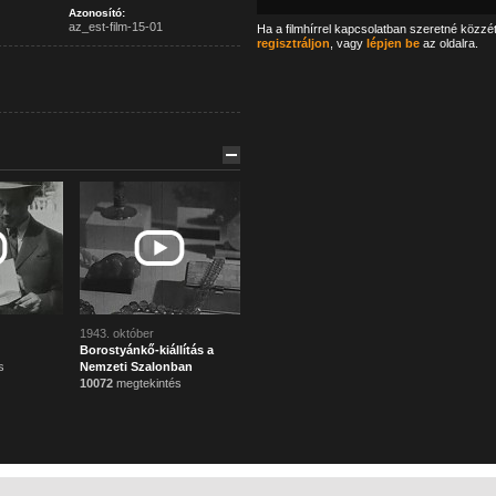
Azonosító:
az_est-film-15-01
Ha a filmhírrel kapcsolatban szeretné közzé
regisztráljon
, vagy
lépjen be
az oldalra.
1943. október
Borostyánkő-kiállítás a
s
Nemzeti Szalonban
10072
megtekintés