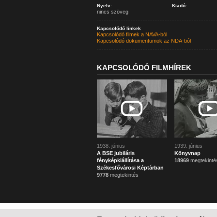
Nyelv:
Kiadó:
nincs szöveg
Kapcsolódó linkek
Kapcsolódó filmek a NAVA-ból
Kapcsolódó dokumentumok az NDA-ból
KAPCSOLÓDÓ FILMHÍREK
1938. június
1939. június
A BSE jubiláris
Könyvnap
fényképkiállítása a
18969
megtekinté
Székesfővárosi Képtárban
9778
megtekintés