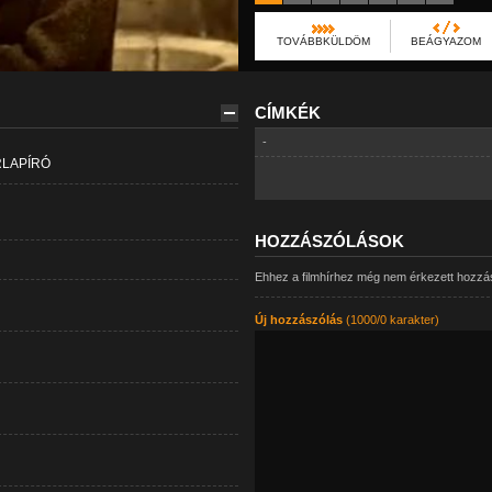
TOVÁBBKÜLDÖM
BEÁGYAZOM
CÍMKÉK
-
RLAPÍRÓ
HOZZÁSZÓLÁSOK
Ehhez a filmhírhez még nem érkezett hozzá
Új hozzászólás
(1000/0 karakter)