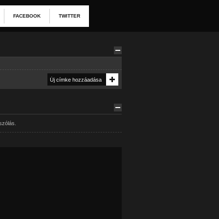
FACEBOOK
TWITTER
szólás.