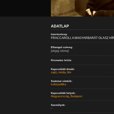
ADATLAP
Inzertszöveg:
FRACCAROLI, A MAGYARBARÁT OLASZ HÍ
Elhangzó szöveg:
[végig néma]
Kivonatos leírás:
Kapcsolódó témák:
sajtó
,
média
,
film
Szakmai címkék:
kultúrpolitika
Kapcsolódó helyek:
Magyarország
,
Budapest
Személyek:
-