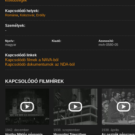
kisebbségek
Kapcsolódó helyek:
Románia
,
Kolozsvár
,
Erdély
Személyek:
-
Nyelv:
Kiadó:
Azonosító:
magyar
mvh-0580-05
Kapcsolódó linkek
Kapcsolódó filmek a NAVA-ból
Kapcsolódó dokumentumok az NDA-ból
KAPCSOLÓDÓ FILMHÍREK
1942. december
1938. szeptember
1938. április
Horthy Miklós névnapja
Mussolini Triesztben,
Az osztrák népszava