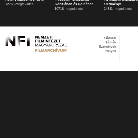
12765
megtekintés
Goriziában és Udinében
eredménye
10718
megtekintés
24811
megtekintés
Főoldal
Témák
Személyek
Helyek