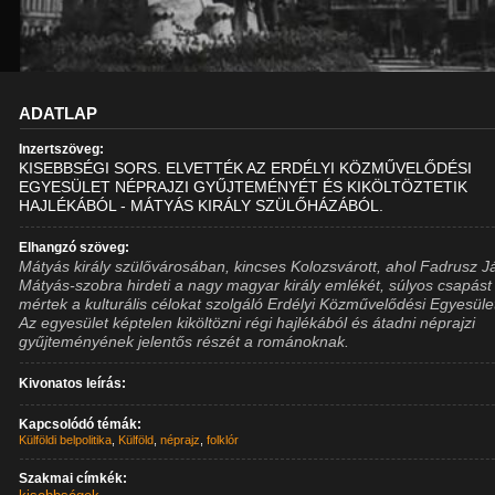
ADATLAP
Inzertszöveg:
KISEBBSÉGI SORS. ELVETTÉK AZ ERDÉLYI KÖZMŰVELŐDÉSI
EGYESÜLET NÉPRAJZI GYŰJTEMÉNYÉT ÉS KIKÖLTÖZTETIK
HAJLÉKÁBÓL - MÁTYÁS KIRÁLY SZÜLŐHÁZÁBÓL.
Elhangzó szöveg:
Mátyás király szülővárosában, kincses Kolozsvárott, ahol Fadrusz 
Mátyás-szobra hirdeti a nagy magyar király emlékét, súlyos csapást
mértek a kulturális célokat szolgáló Erdélyi Közművelődési Egyesüle
Az egyesület képtelen kiköltözni régi hajlékából és átadni néprajzi
gyűjteményének jelentős részét a románoknak.
Kivonatos leírás:
Kapcsolódó témák:
Külföldi belpolitika
,
Külföld
,
néprajz
,
folklór
Szakmai címkék: