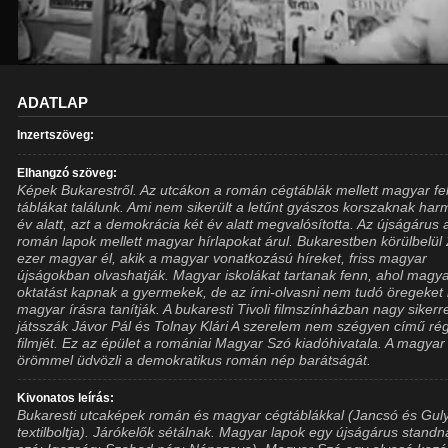
ADATLAP
Inzertszöveg:
Elhangzó szöveg:
Képek Bukarestről. Az utcákon a román cégtáblák mellett magyar fel
táblákat találunk. Ami nem sikerült a letűnt gyászos korszaknak har
év alatt, azt a demokrácia két év alatt megvalósította. Az újságárus 
román lapok mellett magyar hírlapokat árul. Bukarestben körülbelül
ezer magyar él, akik a magyar vonatkozású híreket, friss magyar
újságokban olvashatják. Magyar iskolákat tartanak fenn, ahol magy
oktatást kapnak a gyermekek, de az írni-olvasni nem tudó öregeket 
magyar írásra tanítják. A bukaresti Tivoli filmszínházban nagy sikerr
játsszák Jávor Pál és Tolnay Klári A szerelem nem szégyen című rég
filmjét. Ez az épület a romániai Magyar Szó kiadóhivatala. A magyar
örömmel üdvözli a demokratikus román nép barátságát.
Kivonatos leírás:
Bukaresti utcaképek román és magyar cégtáblákkal (Jancsó és Gul
textilboltja). Járókelők sétálnak. Magyar lapok egy újságárus standná