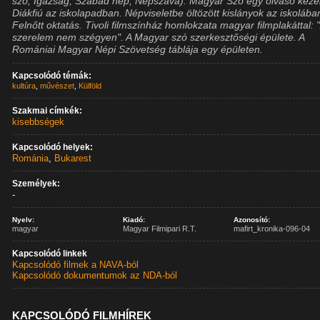
szó; Igazság; Szabad nép; Népszava). Magyar Szó egy olvasó kez
Diákfiú az iskolapadban. Népviseletbe öltözött kislányok az iskolába
Felnőtt oktatás. Tivoli filmszínház homlokzata magyar filmplakáttal: 
szerelem nem szégyen". A Magyar szó szerkesztőségi épülete. A
Romániai Magyar Népi Szövetség táblája egy épületen.
Kapcsolódó témák:
kultúra
,
művészet
,
Külföld
Szakmai címkék:
kisebbségek
Kapcsolódó helyek:
Románia
,
Bukarest
Személyek:
-
Nyelv:
Kiadó:
Azonosító:
magyar
Magyar Filmipari R.T.
mafirt_kronika-096-04
Kapcsolódó linkek
Kapcsolódó filmek a NAVA-ból
Kapcsolódó dokumentumok az NDA-ból
KAPCSOLÓDÓ FILMHÍREK