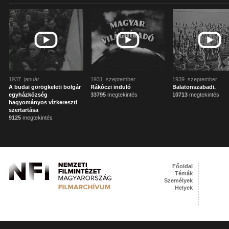
1937. január
1931. szeptember
1939. szeptember
A budai görögkeleti bolgár
Rákóczi induló
Balatonszabadi.
egyházközség
33795
megtekintés
10713
megtekintés
hagyományos vízkereszti
szertartása
9125
megtekintés
Főoldal
Témák
Személyek
Helyek