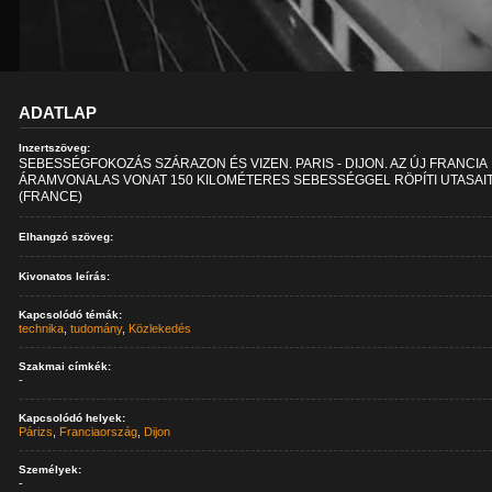
ADATLAP
Inzertszöveg:
SEBESSÉGFOKOZÁS SZÁRAZON ÉS VIZEN. PARIS - DIJON. AZ ÚJ FRANCIA
ÁRAMVONALAS VONAT 150 KILOMÉTERES SEBESSÉGGEL RÖPÍTI UTASAIT
(FRANCE)
Elhangzó szöveg:
Kivonatos leírás:
Kapcsolódó témák:
technika
,
tudomány
,
Közlekedés
Szakmai címkék:
-
Kapcsolódó helyek:
Párizs
,
Franciaország
,
Dijon
Személyek:
-