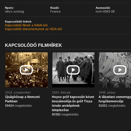
Nyelv:
Kiadó:
Azonosító:
nincs szöveg
France
mvh-0583-08
Kapcsolódó linkek
Kapcsolódó filmek a NAVA-ból
Kapcsolódó dokumentumok az NDA-ból
KAPCSOLÓDÓ FILMHÍREK
1918. szeptember
1924. február
1948. június
Újságírónap a Nemzeti
Hoyos gróf kaposvári követ
A lábatlani cementgy
Parkban
beszámolója és gróf Tisza
forgókemencéje
59424
megtekintés
István arcképének
81651
megtekintés
leleplezése
80382
megtekintés