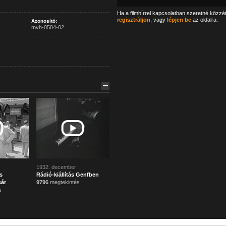
Ha a filmhírrel kapcsolatban szeretné közzé
regisztráljon
, vagy
lépjen be
az oldalra.
Azonosító:
mvh-0584-02
1932. december
s
Rádió-kiállítás Genfben
sár
9796
megtekintés
s