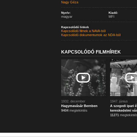
Nagy Géza
Nyelv:
Kiadó:
magyar
MFI
Kapcsolódó linkek
Kapcsolódó filmek a NAVA-ból
Kapcsolódó dokumentumok az NDA-ból
KAPCSOLÓDÓ FILMHÍREK
1932. december
1947. június
Hagymavásár Bernben
A szegedi ipari é
9404
megtekintés
kereskedelmi vá
11271
megtekinté