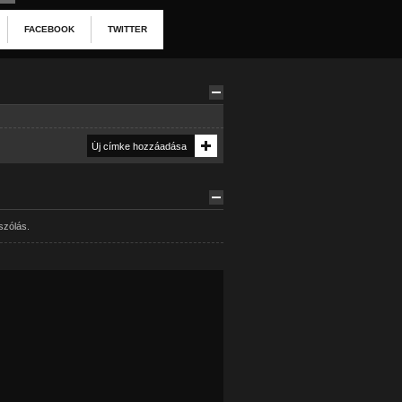
FACEBOOK
TWITTER
szólás.