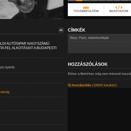
TOVÁBBKÜLDÖM
BEÁGYAZOM
CÍMKÉK
Steyr
,
Puch
,
motorkerékpár
ÖLDI AUTÓSIPAR NAGYSZÁMÚ
A FEL ALKOTÁSAIT A BUDAPESTI
HOZZÁSZÓLÁSOK
za nyerte.
Ehhez a filmhírhez még nem érkezett hozzá
Új hozzászólás
(1000/0 karakter)
daság