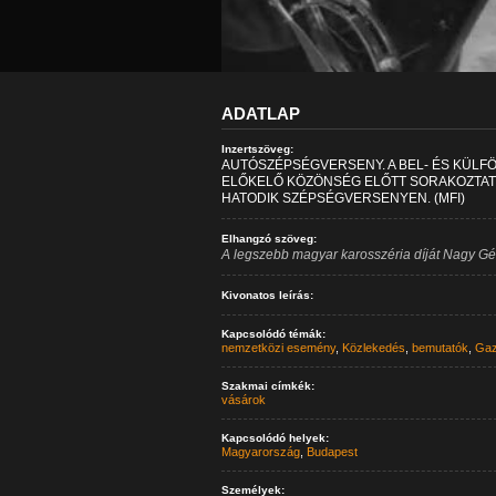
ADATLAP
Inzertszöveg:
AUTÓSZÉPSÉGVERSENY. A BEL- ÉS KÜLF
ELŐKELŐ KÖZÖNSÉG ELŐTT SORAKOZTATT
HATODIK SZÉPSÉGVERSENYEN. (MFI)
Elhangzó szöveg:
A legszebb magyar karosszéria díját Nagy Gé
Kivonatos leírás:
Kapcsolódó témák:
nemzetközi esemény
,
Közlekedés
,
bemutatók
,
Gaz
Szakmai címkék:
vásárok
Kapcsolódó helyek:
Magyarország
,
Budapest
Személyek: