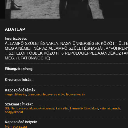
ADATLAP
Inzertszöveg:
ÁLLAMFŐ SZÜLETÉSNAPJA. NAGY ÜNNEPSÉGEK KÖZÖTT ÜLT
MEG A NÉMET NÉP AZ ÁLLAMFŐ SZÜLETÉSNAPJÁT. A "FÜHRER
TISZTELŐI TÖBBEK KÖZÖTT 6 REPÜLŐGÉPPEL AJÁNDÉKOZTÁ
MEG. (UFATONWOCHE)
Elhangzó szöveg:
Kivonatos leírás:
Kapcsolódó témák:
megemlékezés
,
ünnepség
,
fegyveres erők
,
fegyverkezés
Szakmai címkék:
SS
,
Nemzetiszocializmus/nácizmus
,
kancellár
,
Harmadik Birodalom
,
katonai parádé
,
hadgyakorlat
Kapcsolódó helyek:
Németország