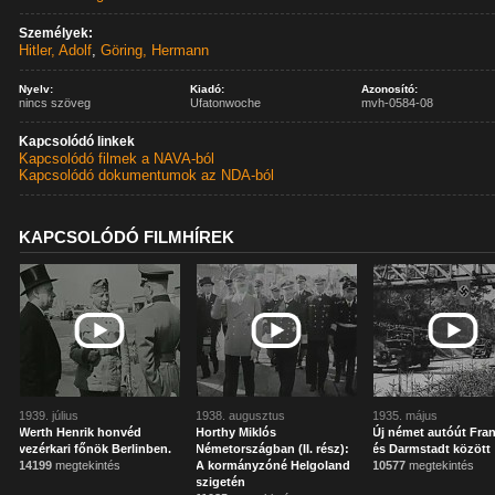
Személyek:
Hitler, Adolf
,
Göring, Hermann
Nyelv:
Kiadó:
Azonosító:
nincs szöveg
Ufatonwoche
mvh-0584-08
Kapcsolódó linkek
Kapcsolódó filmek a NAVA-ból
Kapcsolódó dokumentumok az NDA-ból
KAPCSOLÓDÓ FILMHÍREK
1939. július
1938. augusztus
1935. május
Werth Henrik honvéd
Horthy Miklós
Új német autóút Fran
vezérkari főnök Berlinben.
Németországban (II. rész):
és Darmstadt között
14199
megtekintés
A kormányzóné Helgoland
10577
megtekintés
szigetén