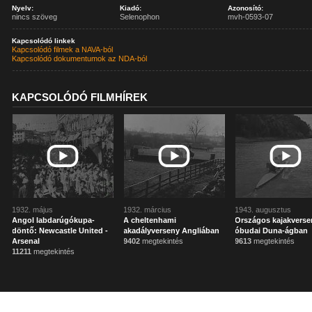
Nyelv:
Kiadó:
Azonosító:
nincs szöveg
Selenophon
mvh-0593-07
Kapcsolódó linkek
Kapcsolódó filmek a NAVA-ból
Kapcsolódó dokumentumok az NDA-ból
KAPCSOLÓDÓ FILMHÍREK
1932. május
1932. március
1943. augusztus
Angol labdarúgókupa-
A cheltenhami
Országos kajakverse
döntő: Newcastle United -
akadályverseny Angliában
óbudai Duna-ágban
Arsenal
9402
megtekintés
9613
megtekintés
11211
megtekintés