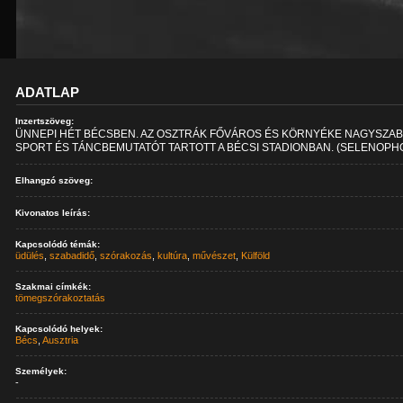
ADATLAP
Inzertszöveg:
ÜNNEPI HÉT BÉCSBEN. AZ OSZTRÁK FŐVÁROS ÉS KÖRNYÉKE NAGYSZA
SPORT ÉS TÁNCBEMUTATÓT TARTOTT A BÉCSI STADIONBAN. (SELENOPH
Elhangzó szöveg:
Kivonatos leírás:
Kapcsolódó témák:
üdülés
,
szabadidő
,
szórakozás
,
kultúra
,
művészet
,
Külföld
Szakmai címkék:
tömegszórakoztatás
Kapcsolódó helyek:
Bécs
,
Ausztria
Személyek:
-