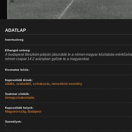
ADATLAP
Inzertszöveg:
Elhangzó szöveg:
A budapesti Beszkárt-pályán játszották le a német-magyar kézilabda-mérkőzést
német csapat 14:2 arányban győzte le a magyarokat.
Kivonatos leírás:
Kapcsolódó témák:
üdülés
,
szabadidő
,
szórakozás
,
nemzetközi esemény
Szakmai címkék:
tömegszórakoztatás
Kapcsolódó helyek:
Magyarország
,
Budapest
Személyek:
-