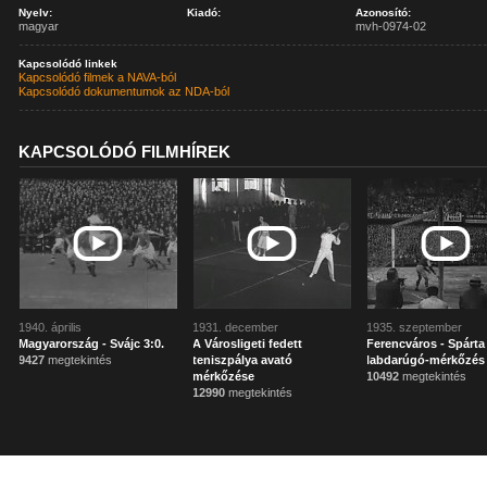
Nyelv:
Kiadó:
Azonosító:
magyar
mvh-0974-02
Kapcsolódó linkek
Kapcsolódó filmek a NAVA-ból
Kapcsolódó dokumentumok az NDA-ból
KAPCSOLÓDÓ FILMHÍREK
1940. április
1931. december
1935. szeptember
Magyarország - Svájc 3:0.
A Városligeti fedett
Ferencváros - Spárta
9427
megtekintés
teniszpálya avató
labdarúgó-mérkőzés
mérkőzése
10492
megtekintés
12990
megtekintés