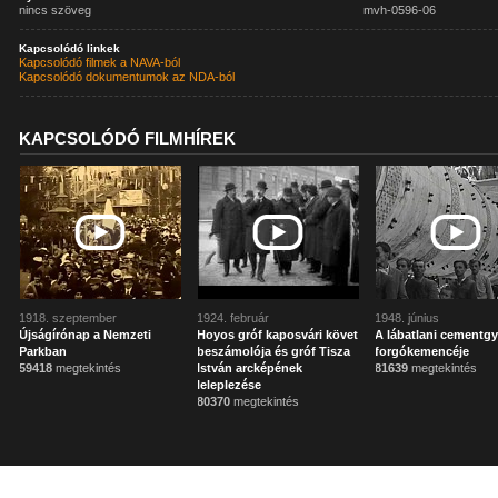
nincs szöveg
mvh-0596-06
Kapcsolódó linkek
Kapcsolódó filmek a NAVA-ból
Kapcsolódó dokumentumok az NDA-ból
KAPCSOLÓDÓ FILMHÍREK
1918. szeptember
1924. február
1948. június
Újságírónap a Nemzeti
Hoyos gróf kaposvári követ
A lábatlani cementgy
Parkban
beszámolója és gróf Tisza
forgókemencéje
59418
megtekintés
István arcképének
81639
megtekintés
leleplezése
80370
megtekintés