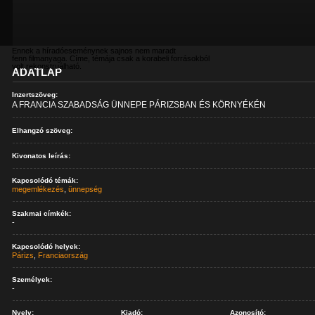
Ennek a híradóeseménynek sajnos nem maradt
fenn filmanyaga. Címe, témája csak a korabeli forrásokból
volt rekonstruálható.
ADATLAP
Inzertszöveg:
A FRANCIA SZABADSÁG ÜNNEPE PÁRIZSBAN ÉS KÖRNYÉKÉN
Elhangzó szöveg:
Kivonatos leírás:
Kapcsolódó témák:
megemlékezés
,
ünnepség
Szakmai címkék:
-
Kapcsolódó helyek:
Párizs
,
Franciaország
Személyek:
-
Nyelv:
Kiadó:
Azonosító: