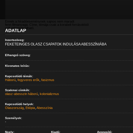
Ennek a híradóeseménynek sajnos nem maradt
fenn filmanyaga. Címe, témája csak a korabeli forrásokból
volt rekonstruálható.
ADATLAP
Inzertszöveg:
FEKETEINGES OLASZ CSAPATOK INDULÁSA ABESSZÍNIÁBA
Elhangzó szöveg:
Kivonatos leírás:
Kapcsolódó témák:
Háború
,
fegyveres erők
,
fasizmus
Szakmai címkék:
olasz-abesszin háború
,
kolonializmus
Kapcsolódó helyek:
Olaszország
,
Etiópia
,
Abesszínia
Személyek:
-
Nyelv:
Kiadó:
Azonosító: