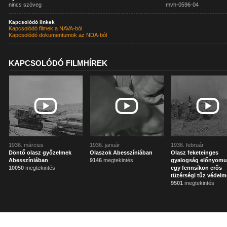
nincs szöveg
mvh-0596-04
Kapcsolódó linkek
Kapcsolódó filmek a NAVA-ból
Kapcsolódó dokumentumok az NDA-ból
KAPCSOLÓDÓ FILMHÍREK
1936. március
1936. január
1936. február
Döntő olasz győzelmek
Olaszok Abesszíniában
Olasz feketeinges
Abesszíniában
9146
megtekintés
gyalogság előnyomu
10050
megtekintés
egy fennsíkon erős
tüzérségi tűz védelme
9501
megtekintés