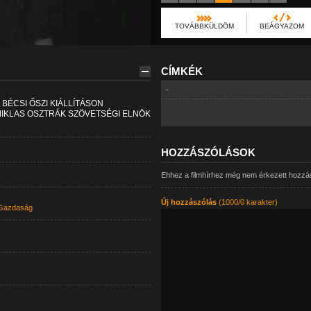
TOVÁBBKÜLDÖM
BEÁGYAZOM
CÍMKÉK
-
 BÉCSI ŐSZI KIÁLLÍTÁSON
MIKLAS OSZTRÁK SZÖVETSÉGI ELNÖK
HOZZÁSZÓLÁSOK
Ehhez a filmhírhez még nem érkezett hozzá
Új hozzászólás
(1000/0 karakter)
Gazdaság