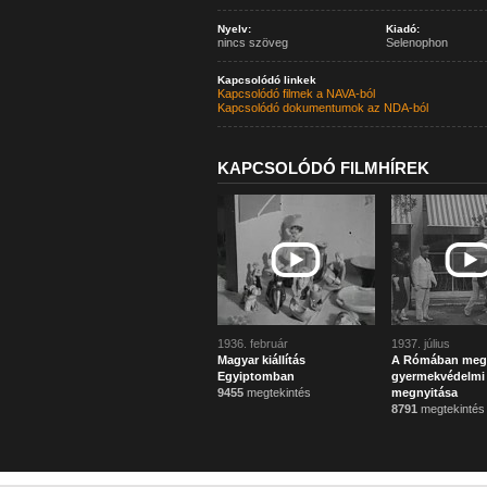
Nyelv:
Kiadó:
nincs szöveg
Selenophon
Kapcsolódó linkek
Kapcsolódó filmek a NAVA-ból
Kapcsolódó dokumentumok az NDA-ból
KAPCSOLÓDÓ FILMHÍREK
1936. február
1937. július
Magyar kiállítás
A Rómában megr
Egyiptomban
gyermekvédelmi k
9455
megtekintés
megnyitása
8791
megtekintés