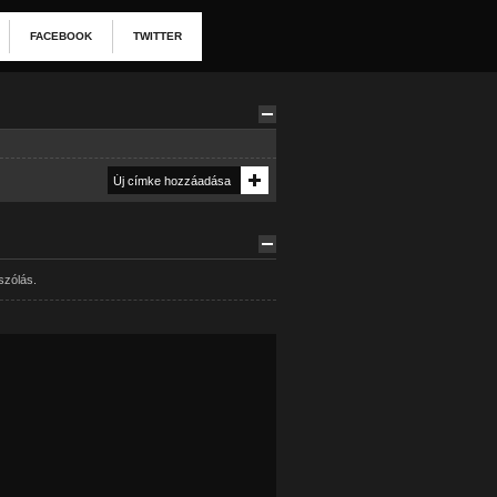
FACEBOOK
TWITTER
szólás.