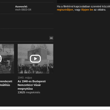
Ha a filmhírrel kapcsolatban szeretné közzé
Azonosító:
mvh-0603-04
regisztráljon
, vagy
lépjen be
az oldalra.
1940. május
endezett
Az 1940-es Budapesti
iállítás
Nemzetközi Vásár
megnyitása
13625
megtekintés