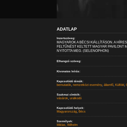
ADATLAP
Inzertszöveg:
MAGYAROK A BÉCSI KIÁLLÍTÁSON. A HÍRES
FELTŰNÉST KELTETT MAGYAR PAVILONT 
NYITOTTA MEG. (SELENOPHON)
Elhangzó szöveg:
Kivonatos leírás:
Kapcsolódó témák:
bemutatók
,
nemzetközi esemény
,
államfő
,
Külföld
,
Szakmai címkék:
vásárok
,
uralkodó
Kapcsolódó helyek:
Magyarország
,
Bécs
Személyek:
Miklas, Wilhelm