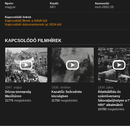
Nyelv:
Kiadó:
Azonosító:
magyar
MFI
mvh-0892-05
Kapcsolódó linkek
Kapcsolódó filmek a NAVA-ból
Kapcsolódó dokumentumok az NDA-ból
KAPCSOLÓDÓ FILMHÍREK
1947. május
1938. október
1934. július
Dózsa-ünnepség
Kazaltűz Szécsénke
Állatkiállítás és
Mezőtúron
községben
szántóverseny
11775
megtekintés
11750
megtekintés
Sátoraljaújhelyen a \
Hét\" alkalmából
10780
megtekintés