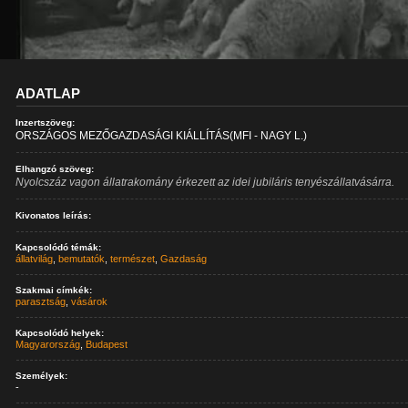
ADATLAP
Inzertszöveg:
ORSZÁGOS MEZŐGAZDASÁGI KIÁLLÍTÁS(MFI - NAGY L.)
Elhangzó szöveg:
Nyolcszáz vagon állatrakomány érkezett az idei jubiláris tenyészállatvásárra.
Kivonatos leírás:
Kapcsolódó témák:
állatvilág
,
bemutatók
,
természet
,
Gazdaság
Szakmai címkék:
parasztság
,
vásárok
Kapcsolódó helyek:
Magyarország
,
Budapest
Személyek:
-