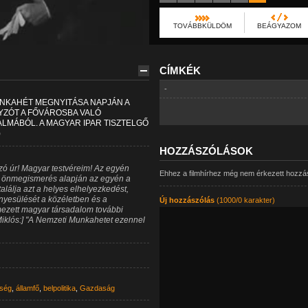
TOVÁBBKÜLDÖM
BEÁGYAZOM
CÍMKÉK
-
UNKAHÉT MEGNYITÁSA NAPJÁN A
YZÓT A FŐVÁROSBA VALÓ
LMÁBÓL. A MAGYAR IPAR TISZTELGŐ
)
HOZZÁSZÓLÁSOK
ó úr! Magyar testvéreim! Az egyén
Ehhez a filmhírhez még nem érkezett hozzá
s önmegismerés alapján az egyén a
lálja azt a helyes elhelyezkedést,
nyesülését a közéletben és a
Új hozzászólás
(1000/0 karakter)
ezett magyar társadalom további
 Miklós:] "A Nemzeti Munkahetet ezennel
ség
,
államfő
,
belpolitika
,
Gazdaság