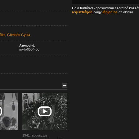
Ha a filmhírrel kapcsolatban szeretné közzé
regisztráljon
, vagy
lépjen be
az oldalra.
lint
,
Gömbös Gyula
Azonosító:
mvh-0554-06
1941. augusztus