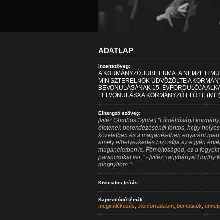
ADATLAP
Inzertszöveg:
A KORMÁNYZÓ JUBILEUMA. A NEMZETI M
MINISZTERELNÖK ÜDVÖZÖLTE A KORMÁN
BEVONULÁSÁNAK 15. ÉVFORDULÓJA ALKA
FELVONULÁSA A KORMÁNYZÓ ELŐTT. (MFI
Elhangzó szöveg:
[vitéz Gömbös Gyula:] "Főméltóságú kormányz
életének berendezésénél fontos, hogy helye
közéletben és a magánéletben egyaránt megta
amely elhelyezkedés biztosítja az egyén érvé
magánéletben is. Főméltóságod, ez a fegyelm
parancsokat vár." - [vitéz nagybányai Horthy
megnyitom."
Kivonatos leírás:
Kapcsolódó témák:
megemlékezés
,
ellenforradalom
,
bemutatók
,
ünnep