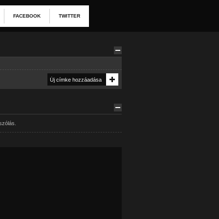
FACEBOOK
TWITTER
szólás.