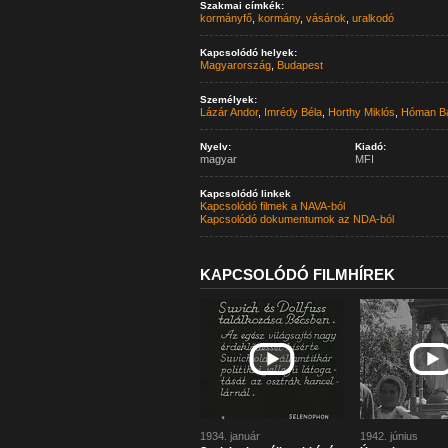
Szakmai címkék:
kormányfő
,
kormány
,
vásárok
,
uralkodó
Kapcsolódó helyek:
Magyarország
,
Budapest
Személyek:
Lázár Andor
,
Imrédy Béla
,
Horthy Miklós
,
Hóman Bá
Nyelv:
Kiadó:
magyar
MFI
Kapcsolódó linkek
Kapcsolódó filmek a NAVA-ból
Kapcsolódó dokumentumok az NDA-ból
KAPCSOLÓDÓ FILMHÍREK
1934. január
1942. június