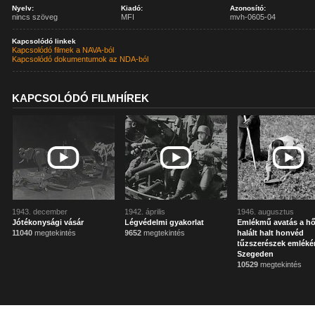
Nyelv:
Kiadó:
Azonosító:
nincs szöveg
MFI
mvh-0605-04
Kapcsolódó linkek
Kapcsolódó filmek a NAVA-ból
Kapcsolódó dokumentumok az NDA-ból
KAPCSOLÓDÓ FILMHÍREK
1943. december
1942. április
1946. augusztus
Jótékonysági vásár
Légvédelmi gyakorlat
Emlékmű avatás a hő
11040
megtekintés
9652
megtekintés
halált halt honvéd
tűzszerészek emléké
Szegeden
10529
megtekintés