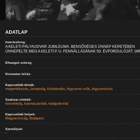
ADATLAP
Inzertszöveg:
A KELETI PÁLYAUDVAR JUBILEUMA. BENSŐSÉGES ÜNNEP KERETÉBEN
ÜNNEPELTE MEG A KELETI P. U. FENNÁLLÁSÁNAK 50. ÉVFORDULÓJÁT. (MF
Elhangzó szöveg:
Kivonatos leírás:
Kapcsolódó témák:
megemlékezés
,
ünnepség
,
Közlekedés
,
fegyveres erők
,
fegyverkezés
Szakmai címkék:
honvédség
,
katonai parádé
,
hadgyakorlat
Kapcsolódó helyek:
Magyarország
,
Budapest
Személyek:
-