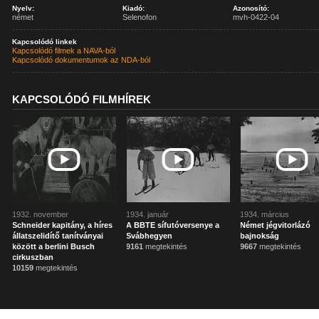
Nyelv:
Kiadó:
Azonosító:
német
Selenofon
mvh-0422-04
Kapcsolódó linkek
Kapcsolódó filmek a NAVA-ból
Kapcsolódó dokumentumok az NDA-ból
KAPCSOLÓDÓ FILMHÍREK
1932. november
1934. január
1934. március
Schneider kapitány, a híres
A BBTE sífutóversenye a
Német jégvitorlázó
állatszelidítő tanítványai
Svábhegyen
bajnokság
között a berlini Busch
9161
megtekintés
9667
megtekintés
cirkuszban
10159
megtekintés