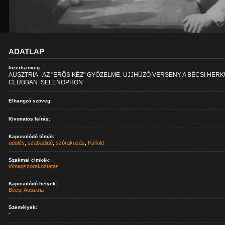
ADATLAP
Inzertszöveg:
AUSZTRIA - AZ "ERŐS KÉZ" GYŐZELME. UJJHÚZÓ VERSENY A BÉCSI HER
CLUBBAN. SELENOPHON
Elhangzó szöveg:
Kivonatos leírás:
Kapcsolódó témák:
üdülés
,
szabadidő
,
szórakozás
,
Külföld
Szakmai címkék:
tömegszórakoztatás
Kapcsolódó helyek:
Bécs
,
Ausztria
Személyek:
-