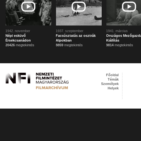
1942. november
1937. szeptember
1941. március
Népi esküvő
Facsúsztatás az osztrák
Országos Mezőgazd
Érsekcsanádon
Alpokban
Kiállítás
20426
megtekintés
8859
megtekintés
9814
megtekintés
Főoldal
Témák
Személyek
Helyek