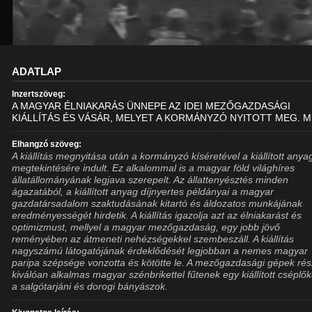
ADATLAP
Inzertszöveg:
A MAGYAR ÉLNIAKARÁS ÜNNEPE AZ IDEI MEZŐGAZDASÁGI
KIÁLLÍTÁS ÉS VÁSÁR, MELYET A KORMÁNYZÓ NYITOTT MEG. M
Elhangzó szöveg:
A kiállítás megnyitása után a kormányzó kíséretével a kiállított anya
megtekintésére indult. Ez alkalommal is a magyar föld világhíres
állatállományának legjava szerepelt. Az állattenyésztés minden
ágazatából, a kiállított anyag díjnyertes példányai a magyar
gazdatársadalom szaktudásának kitartó és áldozatos munkájának
eredményességét hirdetik. A kiállítás igazolja azt az élniakarást és
optimizmust, mellyel a magyar mezőgazdaság, egy jobb jövő
reményében az átmeneti nehézségekkel szembeszáll. A kiállítás
nagyszámú látogatójának érdeklődését legjobban a nemes magyar
paripa szépsége vonzotta és kötötte le. A mezőgazdasági gépek ré
kiválóan alkalmas magyar szénbrikettel fűtenek egy kiállított cséplő
a salgótarjáni és dorogi bányászok.