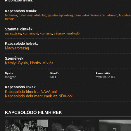
Kivonatos leírás:
Kapcsolódó témák:
technika
,
tudomány
,
állatvilág
,
gazdasági válság
,
bemutatók
,
természet
,
államfő
,
Gazdas
Belföld
Szakmai címkék:
parasztság
,
kormányfő
,
kormány
,
vásárok
,
uralkodó
Kapcsolódó helyek:
Magyarország
Személyek:
Károlyi Gyula
,
Horthy Miklós
Nyelv:
Kiadó:
Azonosító:
magyar
MFI
mvh-0422-03
Kapcsolódó linkek
Kapcsolódó filmek a NAVA-ból
Kapcsolódó dokumentumok az NDA-ból
KAPCSOLÓDÓ FILMHÍREK