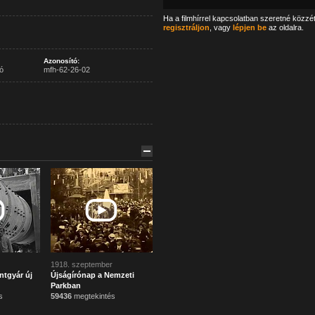
Ha a filmhírrel kapcsolatban szeretné közzé
regisztráljon
, vagy
lépjen be
az oldalra.
Azonosító:
ó
mfh-62-26-02
1918. szeptember
ntgyár új
Újságírónap a Nemzeti
Parkban
s
59436
megtekintés