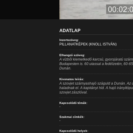
ADATLAP
Inzertszöveg:
PILLANATKÉPEK (KNOLL ISTVÁN)
Elhangzó szöveg:
A vízből kiemelkedő karcsú, gyorsjáratú szár
Budapesten is. 60 utassal a fedélzetén, 60-6
Dunán.
Kivonatos leírás:
A szovjet szárnyashajó száguld a Dunán. Az u
haladnak el. A kapitányi híd. A hajó irányítópu
szovjet zászlóval.
Kapcsolódó témák:
-
Szakmai címkék:
-
Kapcsolódó helyek: