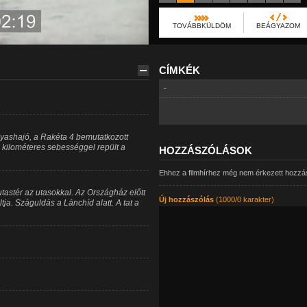
TOVÁBBKÜLDÖM
BEÁGYAZOM
CÍMKÉK
-
nyashajó, a Rakéta 4 bemutatkozott
5 kilométeres sebességgel repült a
HOZZÁSZÓLÁSOK
Ehhez a filmhírhez még nem érkezett hozzá
tastér az utasokkal. Az Országház előtt
Új hozzászólás
(1000/0 karakter)
ltja. Száguldás a Lánchíd alatt. A tat a