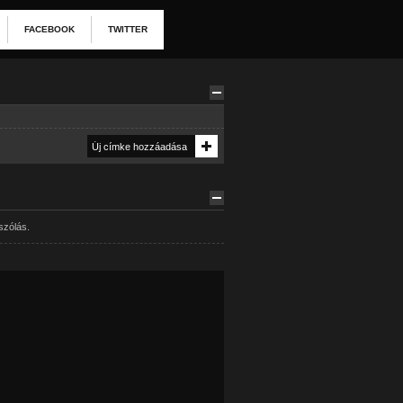
FACEBOOK
TWITTER
szólás.