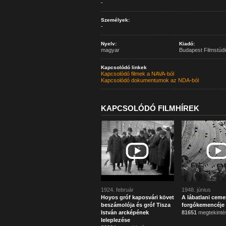
-
Személyek:
-
Nyelv:
Kiadó:
magyar
Budapest Filmstúdi
Kapcsolódó linkek
Kapcsolódó filmek a NAVA-ból
Kapcsolódó dokumentumok az NDA-ból
KAPCSOLÓDÓ FILMHÍREK
1924. február
1948. június
Hoyos gróf kaposvári követ
A lábatlani ceme
beszámolója és gróf Tisza
forgókemencéje
István arcképének
81651
megtekinté
leleplezése