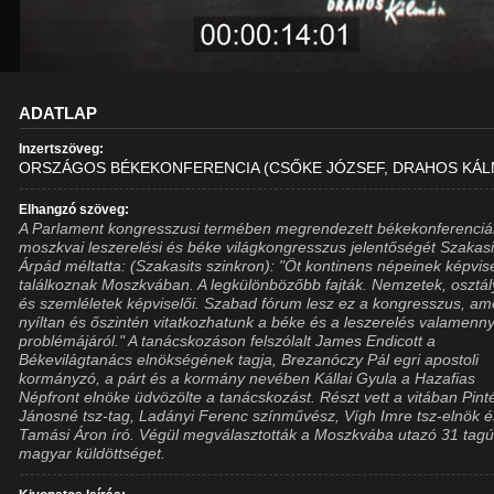
ADATLAP
Inzertszöveg:
ORSZÁGOS BÉKEKONFERENCIA (CSŐKE JÓZSEF, DRAHOS KÁL
Elhangzó szöveg:
A Parlament kongresszusi termében megrendezett békekonferenciá
moszkvai leszerelési és béke világkongresszus jelentőségét Szakasi
Árpád méltatta: (Szakasits szinkron): "Öt kontinens népeinek képvise
találkoznak Moszkvában. A legkülönbözőbb fajták. Nemzetek, osztá
és szemléletek képviselői. Szabad fórum lesz ez a kongresszus, am
nyíltan és őszintén vitatkozhatunk a béke és a leszerelés valamenny
problémájáról." A tanácskozáson felszólalt James Endicott a
Békevilágtanács elnökségének tagja, Brezanóczy Pál egri apostoli
kormányzó, a párt és a kormány nevében Kállai Gyula a Hazafias
Népfront elnöke üdvözölte a tanácskozást. Részt vett a vitában Pint
Jánosné tsz-tag, Ladányi Ferenc színművész, Vígh Imre tsz-elnök é
Tamási Áron író. Végül megválasztották a Moszkvába utazó 31 tag
magyar küldöttséget.