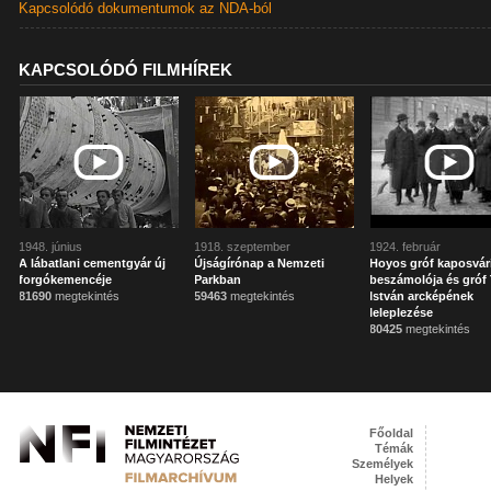
Kapcsolódó dokumentumok az NDA-ból
KAPCSOLÓDÓ FILMHÍREK
1948. június
1918. szeptember
1924. február
A lábatlani cementgyár új
Újságírónap a Nemzeti
Hoyos gróf kaposvár
forgókemencéje
Parkban
beszámolója és gróf 
81690
megtekintés
59463
megtekintés
István arcképének
leleplezése
80425
megtekintés
Főoldal
Témák
Személyek
Helyek