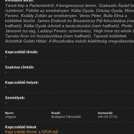
Kivonatos leírás:
Távoli kép a Parlamentről. A kongresszusi terem. Szakasits Árpád b
/szinkron/. Fölötte az emelvényen: Kállai Gyula, Ortutay Gyula, Mün
Ferenc. Kodály Zoltán az emelvényen. Veres Péter, Bulla Elma a
küldöttek között. James Endicott és Brezanóczy Pál felszólalása (n
hallható). Kállai Gyula üdvözli a tanácskozást (nem hallható). Pintér
Jánosné tsz-tag, Ladányi Ferenc színművész, Végh Imre tsz-elnök 
Tamási Áron író hozzászólása (nem hallható). Tapsoló küldöttek
/közöttük Gobbi Hilda/. A Moszkvába induló küldöttség megválasztá
Kapcsolódó témák:
-
Szakmai címkék:
-
Kapcsolódó helyek:
-
Személyek:
-
Nyelv:
Kiadó:
Azonosító:
magyar
Budapest Filmstúdió
mfh-62-27-01
Kapcsolódó linkek
Kapcsolódó filmek a NAVA-ból