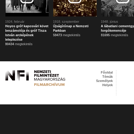
1924. február
1918. szeptember
1948. június
Hoyos gróf kaposvári követ
Újságírónap a Nemzeti
A lábatlani cementgy
beszámolója és gróf Tisza
Parkban
forgókemencéje
István arcképének
59473
megtekintés
81695
megtekintés
leleplezése
80434
megtekintés
Főoldal
Témák
Személyek
Helyek