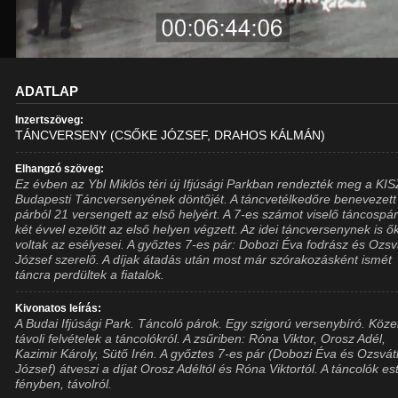
ADATLAP
Inzertszöveg:
TÁNCVERSENY (CSŐKE JÓZSEF, DRAHOS KÁLMÁN)
Elhangzó szöveg:
Ez évben az Ybl Miklós téri új Ifjúsági Parkban rendezték meg a KISZ
Budapesti Táncversenyének döntőjét. A táncvetélkedőre benevezett
párból 21 versengett az első helyért. A 7-es számot viselő táncospá
két évvel ezelőtt az első helyen végzett. Az idei táncversenynek is ő
voltak az esélyesei. A győztes 7-es pár: Dobozi Éva fodrász és Ozs
József szerelő. A díjak átadás után most már szórakozásként ismét
táncra perdültek a fiatalok.
Kivonatos leírás:
A Budai Ifjúsági Park. Táncoló párok. Egy szigorú versenybíró. Közel
távoli felvételek a táncolókról. A zsűriben: Róna Viktor, Orosz Adél,
Kazimir Károly, Sütő Irén. A győztes 7-es pár (Dobozi Éva és Ozsvá
József) átveszi a díjat Orosz Adéltól és Róna Viktortól. A táncolók est
fényben, távolról.