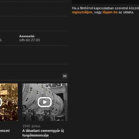
Ha a filmhírrel kapcsolatban szeretné közzé
regisztráljon
, vagy
lépjen be
az oldalra.
Azonosító:
ó
mfh-62-27-03
1948. június
emzeti
A lábatlani cementgyár új
forgókemencéje