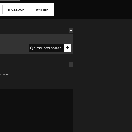
FACEBOOK
TWITTER
szólás.