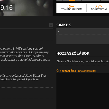
TOVÁBBKÜLDÖM
BEÁGYAZOM
CÍMKÉK
-
zgatottan a 8. VIT sorsjegy sok-sok
nlévőknek kedvezett. A főnyereményt
HOZZÁSZÓLÁSOK
jáni kislány: Bóna Évike. A bárhol
s a Moszkvics autó tulajdonosára most
Ehhez a filmhírhez még nem érkezett hozzá
Új hozzászólás
(1000/0 karakter)
olása. A győztes kislány, Bóna Éva,
Moszkvics helyének kijelölése