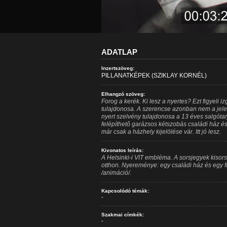
ADATLAP
Inzertszöveg:
PILLANATKÉPEK (SZIKLAY KORNÉL)
Elhangzó szöveg:
Forog a kerék. Ki lesz a nyertes? Ezt figyeli i
tulajdonosa. A szerencse azonban nem a jele
nyert szelvény tulajdonosa a 13 éves salgótar
felépíthető garázsos kétszobás családi ház é
már csak a házhely kijelölése vár. Itt jó lesz.
Kivonatos leírás:
A Helsinki-i VIT embléma. A sorsjegyek kisors
otthon. Nyereménye: egy családi ház és egy 
/animáció/.
Kapcsolódó témák:
-
Szakmai címkék:
-