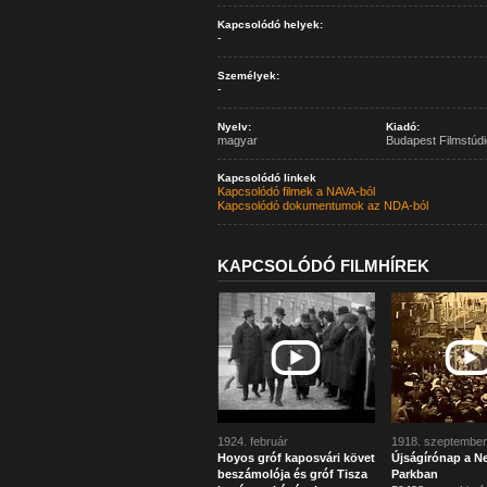
Kapcsolódó helyek:
-
Személyek:
-
Nyelv:
Kiadó:
magyar
Budapest Filmstúdi
Kapcsolódó linkek
Kapcsolódó filmek a NAVA-ból
Kapcsolódó dokumentumok az NDA-ból
KAPCSOLÓDÓ FILMHÍREK
1924. február
1918. szeptember
Hoyos gróf kaposvári követ
Újságírónap a N
beszámolója és gróf Tisza
Parkban