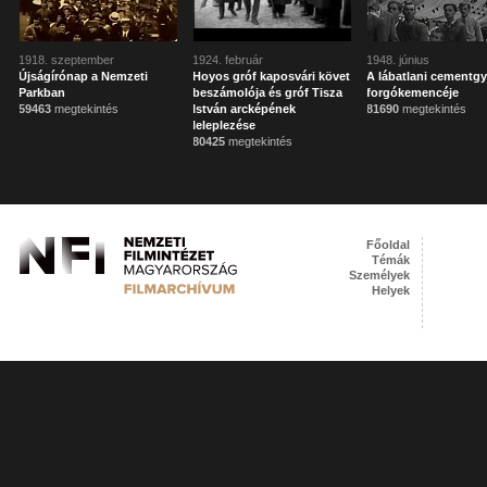
1918. szeptember
1924. február
1948. június
Újságírónap a Nemzeti
Hoyos gróf kaposvári követ
A lábatlani cementgy
Parkban
beszámolója és gróf Tisza
forgókemencéje
59463
megtekintés
István arcképének
81690
megtekintés
leleplezése
80425
megtekintés
Főoldal
Témák
Személyek
Helyek