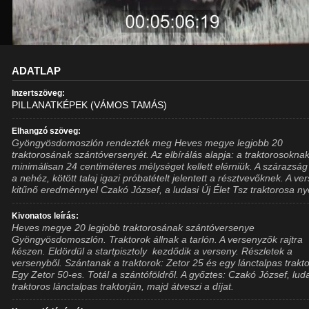
ADATLAP
Inzertszöveg:
PILLANATKÉPEK (VÁMOS TAMÁS)
Elhangzó szöveg:
Gyöngyösdomoszlón rendezték meg Heves megye legjobb 20
traktorosának szántóversenyét. Az elbírálás alapja: a traktorosokna
minimálisan 24 centiméteres mélységet kellett elérniük. A szárazság
a nehéz, kötött talaj igazi próbatételt jelentett a résztvevőknek. A ve
kitűnő eredménnyel Czakó József, a ludasi Új Élet Tsz traktorosa ny
Kivonatos leírás:
Heves megye 20 legjobb traktorosának szántóversenye
Gyöngyösdomoszlón. Traktorok állnak a tarlón. A versenyzők rajtra
készen. Eldördül a startpisztoly  kezdődik a verseny. Részletek a
versenyből. Szántanak a traktorok: Zetor 25 és egy lánctalpas trakto
Egy Zetor 50-es. Totál a szántóföldről. A győztes: Czakó József, lud
traktoros lánctalpas traktorján, majd átveszi a díjat.