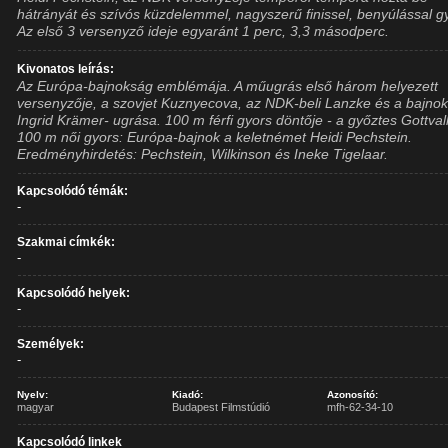
hátrányát és szívós küzdelemmel, nagyszerű finissel, benyúlással g
Az első 3 versenyző ideje egyaránt 1 perc, 3,3 másodperc.
Kivonatos leírás:
Az Európa-bajnokság emblémája. A műugrás első három helyezett
versenyzője, a szovjet Kuznyecova, az NDK-beli Lanzke és a bajnok
Ingrid Krämer- ugrása. 100 m férfi gyors döntője - a győztes Gottval
100 m női gyors: Európa-bajnok a keletnémet Heidi Pechstein.
Eredményhirdetés: Pechstein, Wilkinson és Ineke Tigelaar.
Kapcsolódó témák:
-
Szakmai címkék:
-
Kapcsolódó helyek:
-
Személyek:
-
Nyelv:
Kiadó:
Azonosító:
magyar
Budapest Filmstúdió
mfh-62-34-10
Kapcsolódó linkek