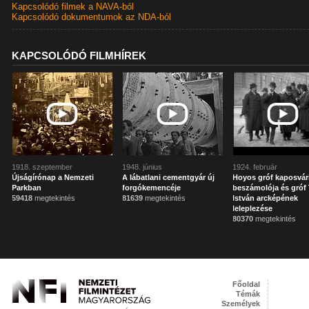
Kapcsolódó filmek a NAVA-ból
Kapcsolódó dokumentumok az NDA-ból
KAPCSOLÓDÓ FILMHÍREK
1918. szeptember
1948. június
1924. február
Újságírónap a Nemzeti
A lábatlani cementgyár új
Hoyos gróf kaposvár
Parkban
forgókemencéje
beszámolója és gróf 
59418
megtekintés
81639
megtekintés
István arcképének
leleplezése
80370
megtekintés
Főoldal
Témák
Személyek