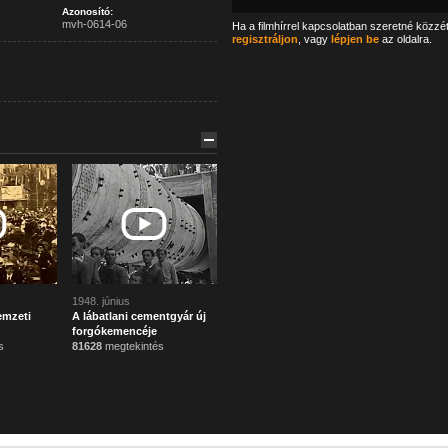
Azonosító:
mvh-0614-06
Ha a filmhírrel kapcsolatban szeretné közzé
regisztráljon
, vagy
lépjen be
az oldalra.
1948. június
emzeti
A lábatlani cementgyár új
forgókemencéje
s
81628
megtekintés