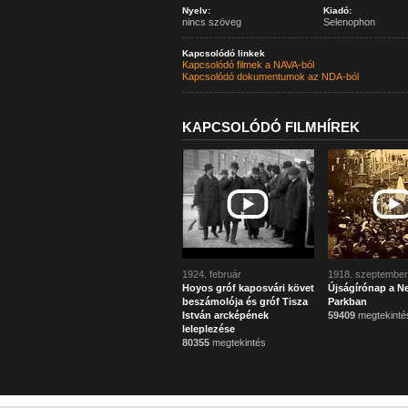
Nyelv:
Kiadó:
nincs szöveg
Selenophon
Kapcsolódó linkek
Kapcsolódó filmek a NAVA-ból
Kapcsolódó dokumentumok az NDA-ból
KAPCSOLÓDÓ FILMHÍREK
1924. február
1918. szeptember
Hoyos gróf kaposvári követ
Újságírónap a N
beszámolója és gróf Tisza
Parkban
István arcképének
59409
megtekinté
leleplezése
80355
megtekintés