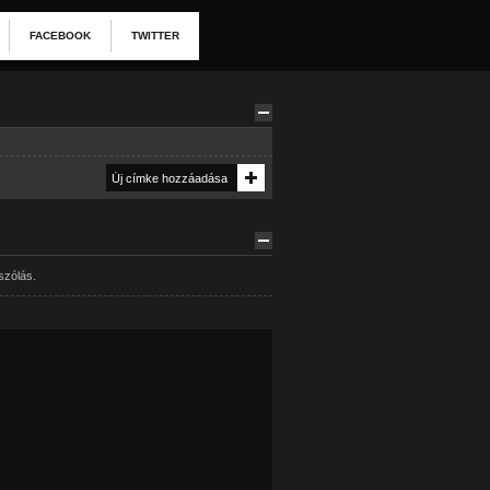
FACEBOOK
TWITTER
szólás.