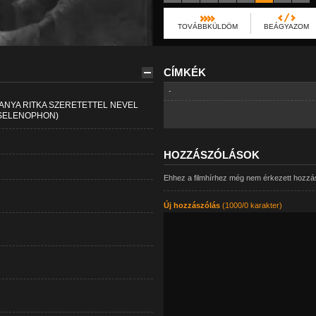
TOVÁBBKÜLDÖM
BEÁGYAZOM
CÍMKÉK
-
NYA RITKA SZERETETTEL NEVEL
(SELENOPHON)
HOZZÁSZÓLÁSOK
Ehhez a filmhírhez még nem érkezett hozzá
Új hozzászólás
(1000/0 karakter)