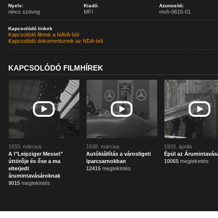
Nyelv:
Kiadó:
Azonosító:
nincs szöveg
MFI
mvh-0615-01
Kapcsolódó linkek
Kapcsolódó filmek a NAVA-ból
Kapcsolódó dokumentumok az NDA-ból
KAPCSOLÓDÓ FILMHÍREK
1933. március
1938. március
1933. április
A \"Leipziger Messe\"
Autókiállítás a városligeti
Épül az Árumintavás
úttörője és őse a ma
Iparcsarnokban
10065
megtekintés
elterjedt
12415
megtekintés
árumintavásároknak
9015
megtekintés