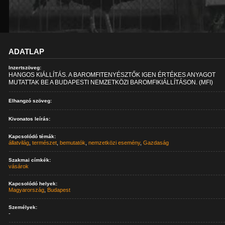
ADATLAP
Inzertszöveg:
HANGOS KIÁLLÍTÁS. A BAROMFITENYÉSZTŐK IGEN ÉRTÉKES ANYAGOT
MUTATTAK BE A BUDAPESTI NEMZETKÖZI BAROMFIKIÁLLÍTÁSON. (MFI)
Elhangzó szöveg:
Kivonatos leírás:
Kapcsolódó témák:
állatvilág
,
természet
,
bemutatók
,
nemzetközi esemény
,
Gazdaság
Szakmai címkék:
vásárok
Kapcsolódó helyek:
Magyarország
,
Budapest
Személyek:
-