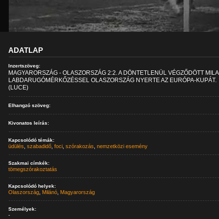
ADATLAP
Inzertszöveg:
MAGYARORSZÁG - OLASZORSZÁG 2:2. A DÖNTETLENÜL VÉGZŐDÖTT MILA
LABDARUGÓMÉRKŐZÉSSEL OLASZORSZÁG NYERTE AZ EURÓPA-KUPÁT.
(LUCE)
Elhangzó szöveg:
Kivonatos leírás:
Kapcsolódó témák:
üdülés
,
szabadidő
,
foci
,
szórakozás
,
nemzetközi esemény
Szakmai címkék:
tömegszórakoztatás
Kapcsolódó helyek:
Olaszország
,
Milánó
,
Magyarország
Személyek:
-