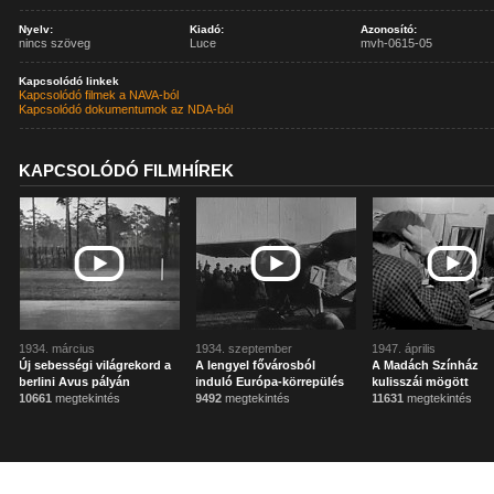
Nyelv:
Kiadó:
Azonosító:
nincs szöveg
Luce
mvh-0615-05
Kapcsolódó linkek
Kapcsolódó filmek a NAVA-ból
Kapcsolódó dokumentumok az NDA-ból
KAPCSOLÓDÓ FILMHÍREK
1934. március
1934. szeptember
1947. április
Új sebességi világrekord a
A lengyel fővárosból
A Madách Színház
berlini Avus pályán
induló Európa-körrepülés
kulisszái mögött
10661
megtekintés
9492
megtekintés
11631
megtekintés