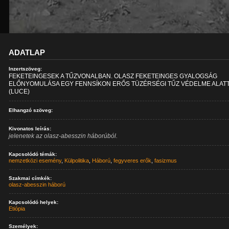
ADATLAP
Inzertszöveg:
FEKETEINGESEK A TŰZVONALBAN. OLASZ FEKETEINGES GYALOGSÁG
ELŐNYOMULÁSA EGY FENNSÍKON ERŐS TÜZÉRSÉGI TŰZ VÉDELME ALATT
(LUCE)
Elhangzó szöveg:
Kivonatos leírás:
jelenetek az olasz-abesszin háborúból.
Kapcsolódó témák:
nemzetközi esemény
,
Külpolitika
,
Háború
,
fegyveres erők
,
fasizmus
Szakmai címkék:
olasz-abesszin háború
Kapcsolódó helyek:
Etiópia
Személyek: