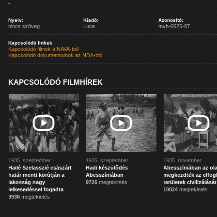
-
Nyelv:
Kiadó:
Azonosító:
nincs szöveg
Luce
mvh-0625-07
Kapcsolódó linkek
Kapcsolódó filmek a NAVA-ból
Kapcsolódó dokumentumok az NDA-ból
KAPCSOLÓDÓ FILMHÍREK
1935. szeptember
1935. szeptember
1935. november
Hailé Szelasszié császárt
Hadi készülődés
Abesszíniában az ol
határ menti körútján a
Abesszíniában
megkezdték az elfogl
lakosság nagy
9726
megtekintés
területek civilizálását
lelkesedéssel fogadta
10024
megtekintés
9936
megtekintés