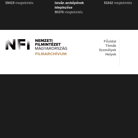
59419
megtekintés
István arcképének
81642
megtekintés
leleplezése
80376
megtekintés
Főoldal
Témák
Személyek
Helyek