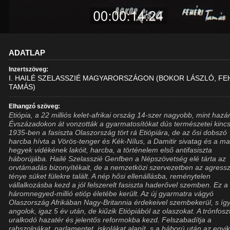
ADATLAP
Inzertszöveg:
I. HAILÉ SZELASSZIÉ MAGYARORSZÁGON (BOKOR LÁSZLÓ, FE
TAMÁS)
Elhangzó szöveg:
Etiópia, a 22 milliós kelet-afrikai ország 14-szer nagyobb, mint hazá
Évszázadokon át vonzották a gyarmatosítókat dús természetei kincs
1935-ben a fasiszta Olaszország tört rá Etiópiára, de az ősi dobszó
harcba hívta a Vörös-tenger és Kék-Nílus, a Damitir sivatag és a m
hegyek vidékének lakóit, harcba, a történelem első antifasiszta
háborújába. Hailé Szelasszié Genfben a Népszövetség elé tárta az
orvtámadás bizonyítékait, de a nemzetközi szervezetben az agressz
ténye süket fülekre talált. A nép hősi ellenállásba, reménytelen
vállalkozásba kezd a jól felszerelt fasiszta haderővel szemben. Ez a
háromnegyed-millió etióp életébe került. Az új gyarmatra vágyó
Olaszország Afrikában Nagy-Britannia érdekeivel szembekerül, s íg
angolok, igaz 5 év után, de kiűzik Etiópiából az olaszokat. A trónfosz
uralkodó hazatér és jelentős reformokba kezd. Felszabadítja a
rabszolgákat, parlamentet, iskolákat alapít, s a háború után az egyi