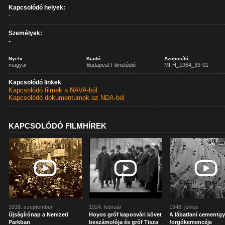
Kapcsolódó helyek:
-
Személyek:
-
Nyelv:
Kiadó:
Azonosító:
magyar
Budapest Filmstúdió
MFH_1964_39-01
Kapcsolódó linkek
Kapcsolódó filmek a NAVA-ból
Kapcsolódó dokumentumok az NDA-ból
KAPCSOLÓDÓ FILMHÍREK
1918. szeptember
1924. február
1948. június
Újságírónap a Nemzeti
Hoyos gróf kaposvári követ
A lábatlani cementgy
Parkban
beszámolója és gróf Tisza
forgókemencéje