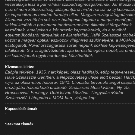
vezéralakja lesz a pán-afrikai szabadságmozgalomnak. Jár Moszkv
s az el nem kötelezettség álláspontjáról hirdet harcot az új kolonial
és imperializmus minden formája ellen. Magyarországi látogatásako
államunk vezetői és sok ezer budapesti fogadta a magas vendéget
sokkal később a parlament tanácstermeiben államközi tárgyalások
kezdődtek, amelyeken a két ország kapcsolatairól, és a további
együttműködésről tárgyaltak az államférfiak. Hailé Szelasszié többe
között a magyar optikai eszközök világhíres szülőhelyére, a MOM-ba
ellátogatott. Rövid országjárása során népünk sokféle képviselőjéve
találkozott. S a virágüdvözletek rajta keresztül egész népét, az emb
ősi kultúrájának egyik hordozóját köszöntötték.
Kivonatos leírás:
Etiópia térképe. 1935. harcképek: olasz hadihajó, etióp fegyveresek
Hailé Szelasszié Genfben, a Népszövetség ülése előtt beszél. Harc
/újra az olasz-etióp háború/. 1941: Etiópiába bevonuló angol csapato
országába hazaérkező uralkodó. Szelasszié Moszkvában, Ny. Sz.
Hruscsovval. Ferihegy: Dobi István köszönti. Tárgyalás /Kádár-
Szelasszié/. Látogatás a MOM-ban, virágot kap.
Kapcsolódó témák:
-
Szakmai címkék:
-