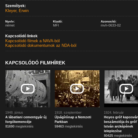
Személyek:
Kleyer, Erwin
Nyelv:
Kiadó:
Azonosító:
német
MFI
mvh-0633-02
Kapcsolódó linkek
Kapcsolódó filmek a NAVA-ból
Kapcsolódó dokumentumok az NDA-ból
KAPCSOLÓDÓ FILMHÍREK
1948. június
1918. szeptember
1924. február
A lábatlani cementgyár új
Újságírónap a Nemzeti
Hoyos gróf kaposvár
forgókemencéje
Parkban
beszámolója és gróf 
81690
megtekintés
59463
megtekintés
István arcképének
leleplezése
80425
megtekintés