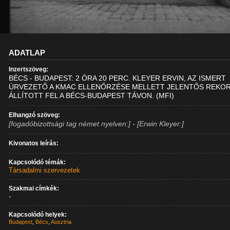
ADATLAP
Inzertszöveg:
BÉCS - BUDAPEST: 2 ÓRA 20 PERC. KLEYER ERVIN, AZ ISMERT
ÚRVEZETŐ A KMAC ELLENŐRZÉSE MELLETT JELENTŐS REKO
ÁLLÍTOTT FEL A BÉCS-BUDAPEST TÁVON. (MFI)
Elhangzó szöveg:
[fogadóbizottsági tag német nyelven:] - [Erwin Kleyer:]
Kivonatos leírás:
Kapcsolódó témák:
Társadalmi szervezetek
Szakmai címkék:
-
Kapcsolódó helyek:
Budapest
,
Bécs
,
Ausztria