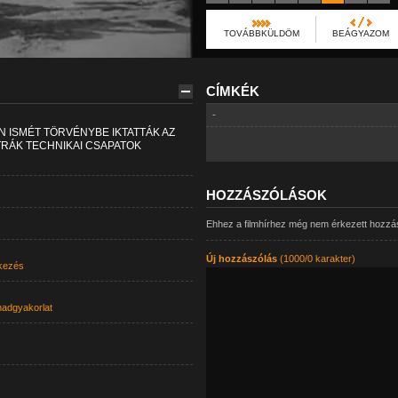
TOVÁBBKÜLDÖM
BEÁGYAZOM
CÍMKÉK
-
 ISMÉT TÖRVÉNYBE IKTATTÁK AZ
RÁK TECHNIKAI CSAPATOK
HOZZÁSZÓLÁSOK
Ehhez a filmhírhez még nem érkezett hozzá
Új hozzászólás
(1000/0 karakter)
kezés
hadgyakorlat