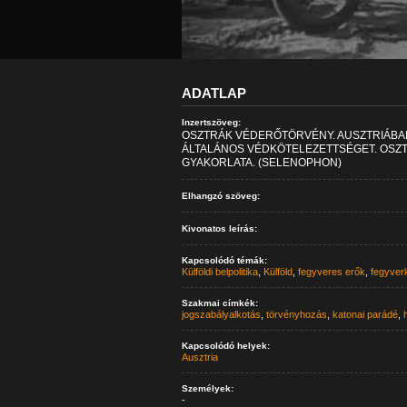
ADATLAP
Inzertszöveg:
OSZTRÁK VÉDERŐTÖRVÉNY. AUSZTRIÁBAN
ÁLTALÁNOS VÉDKÖTELEZETTSÉGET. OSZT
GYAKORLATA. (SELENOPHON)
Elhangzó szöveg:
Kivonatos leírás:
Kapcsolódó témák:
Külföldi belpolitika
,
Külföld
,
fegyveres erők
,
fegyver
Szakmai címkék:
jogszabályalkotás
,
törvényhozás
,
katonai parádé
,
Kapcsolódó helyek:
Ausztria
Személyek:
-