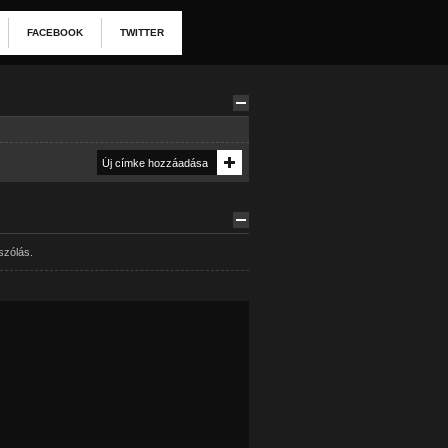
FACEBOOK
TWITTER
szólás.