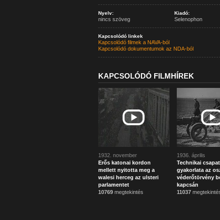
Nyelv:
Kiadó:
nincs szöveg
Selenophon
Kapcsolódó linkek
Kapcsolódó filmek a NAVA-ból
Kapcsolódó dokumentumok az NDA-ból
KAPCSOLÓDÓ FILMHÍREK
1932. november
1936. április
Erős katonai kordon
Technikai csapa
mellett nyitotta meg a
gyakorlata az os
walesi herceg az ulsteri
véderőtörvény b
parlamentet
kapcsán
10769
megtekintés
11037
megtekinté