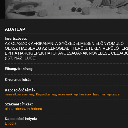
ADATLAP
Inzertszöveg:
AZ OLASZOK AFRIKÁBAN. A GYŐZEDELMESEN ELŐNYOMULÓ
OLASZ HADSEREG AZ ELFOGLALT TERÜLETEKEN REPÜLŐTER
ÉPÍT A HARCIGÉPEK HATÓTÁVOLSÁGÁNAK NÖVELÉSE CÉLJÁBÓ
(IST. NAZ. LUCE)
Elhangzó szöveg:
Kivonatos leírás:
Kapcsolódó témák:
nemzetközi esemény
,
Külpolitika
,
fegyveres erők
,
építkezések
,
fasizmus
,
építészet
Szakmai címkék:
olasz-abesszin háború
Kapcsolódó helyek:
Etiópia