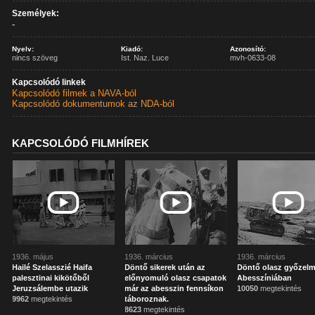
Személyek:
-
Nyelv:
Kiadó:
Azonosító:
nincs szöveg
Ist. Naz. Luce
mvh-0633-08
Kapcsolódó linkek
Kapcsolódó filmek a NAVA-ból
Kapcsolódó dokumentumok az NDA-ból
KAPCSOLÓDÓ FILMHÍREK
1936. május
1936. március
1936. március
Hailé Szelasszié Haifa
Döntő sikerek után az
Döntő olasz győzel
palesztinai kikötőből
előnyomuló olasz csapatok
Abesszíniában
Jeruzsálembe utazik
már az abesszin fennsíkon
10050
megtekintés
9962
megtekintés
táboroznak.
8623
megtekintés