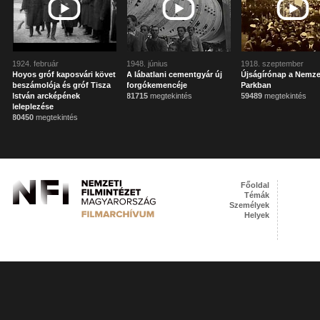
1924. február
1948. június
1918. szeptember
Hoyos gróf kaposvári követ
A lábatlani cementgyár új
Újságírónap a Nemze
beszámolója és gróf Tisza
forgókemencéje
Parkban
István arcképének
81715
megtekintés
59489
megtekintés
leleplezése
80450
megtekintés
Főoldal
Témák
Személyek
Helyek