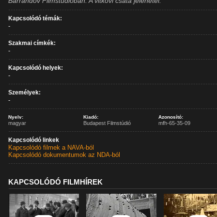
Barrandov Filmstúdióban. A vitkovi csata jelenetei.
Kapcsolódó témák:
-
Szakmai címkék:
-
Kapcsolódó helyek:
-
Személyek:
-
Nyelv:
Kiadó:
Azonosító:
magyar
Budapest Filmstúdió
mfh-65-35-09
Kapcsolódó linkek
Kapcsolódó filmek a NAVA-ból
Kapcsolódó dokumentumok az NDA-ból
KAPCSOLÓDÓ FILMHÍREK