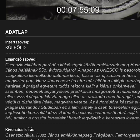
ADATLAP
Inzertszöveg:
KÜLFÖLD
Elhangzó szöveg:
Csehszlovákiában parádés külsőségek között emlékeztek meg Hus
János halálának 55o. évfordulójáról. A napot az UNESCO is besorol
világkultúra kiemelkedő dátumai közé, hiszen az új szellemet hozó
magiszter pap, Husz János neve és híre már éltében túllépte orszá
határait. A prágai egyetem tudós rektora kiállt a klérus önkényével
szemben, népének anyanyelvén prédikálva mozgósított a hűbérisé
ellen. Ezzel végkép kihívta maga ellen az uralkodó rend haragját, a
végül is tűzhalálra ítélte, máglyára vetette. Az évfordulóra készült el
prágai Barrandov Stúdióban ez a film, amely a cseh történelem egyi
legdicsőbb korszakát idézi. A képek a vitkovi csatamezőt ábrázolják
ból, amikor a huszita forradalmi hadak legyőzték a keresztes lovago
Kivonatos leírás:
Csehszlovákia, Husz János emlékünnepség Prágában. Filmforgatás