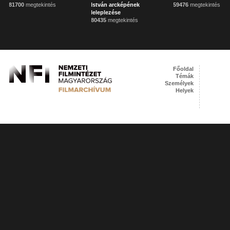
81700
megtekintés
István arcképének
59476
megtekintés
leleplezése
80435
megtekintés
Főoldal
Témák
Személyek
Helyek