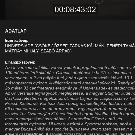
ADATLAP
Inzertszöveg:
UNIVERSIADE (CSŐKE JÓZSEF, FARKAS KÁLMÁN, FEHÉRI TAMÁ
MÁTRAY MIHÁLY, SZABÓ ÁRPÁD)
Elhangzó szöveg:
Az Universiade atlétikai versenyeinek legizgalmasabb futószáma vol
100 méteres férfi síkfutás. Olimpiai döntőnek is beillő, színvonalas
versenyben, a 2-es pályán futó japán Iljima szenzációs idővel, 10.1
másodperccel győzött. A világcsúcstartó amerikai súlylökő: Randy 
2o méter 31 centiméteres eredménye új Universiade- és stadioncsú
Az Universiade legnagyobb meglepetése: a magyar Stugner Judit n
diszkoszvetésben megelőzi az olimpiai bajnok és világcsúcstartó T
Presst. Kleiberné, Kontsek Jolán pedig mindkettőjüket túldobva, 55
66 centiméterrel szerzett aranyérmet. Egy nagyszerű eredmény: a
szovjet Ter-Ovaneszján 819 centimétert ugrott távolba. Újabb ugrás
most a margitszigeti uszodában. Az amerikai Gilbert a mű- és
toronyugrás győztese. Új ugrás, ezúttal a Sportcsarnokban, ahol a
magyar Ducza Anikó és a szovjet Burucseva vívott szép versenyt a 
egyéni összetettben. A szovjet tornásznő a második helyen végzett.