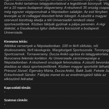
Ducza Anikó tartalmas talajgyakorlatával a legjobbnak bizonyult. Vé
ért a 10 napos budapesti világverseny. A résztvevő 35 ország csapa
még egyszer végigvonulnak a Népstadion salakján. Az esti fényben
levonják az öt csillaggal ékesített fehér lobogót. A zászlót a magyar
szervező bizottság átadja a téli Universiadét rendező olasz
sportvezetőknek. Közben fáklyák gyúlnak a pálya peremén. A régi
diákdal, a Gaudeamus Igitur dallamára búcsúzott a budapesti
Universiade.
Kivonatos leírás:
Atlétikai versenyek a Népstadionban. 100 m férfi síkfutás, női
diszkoszvetés, férfi távolugrás. Margitszigeti Sportuszoda. Toronyug
Sportcsarnok. Tornaverseny. Ducza Anikó ugrása és talajgyakorlata
Burucseva felemás korláton. Az Universiade záróünnepsége a
Népstadionban. A résztvevő országok felvonulása. A zászló bevoná
átadása az olasz sportvezetőknek. Közben magyar sportolók látható
Prieszol József, Egerváry Márta, Ducza Anikó, Bakk Judit, Fekete Ju
Eckschmiedt Sándor. Fáklyás menet és az eredményjelző tábla az
elköszönő felirattal.
Kapcsolódó témák:
-
Szakmai címkék:
-