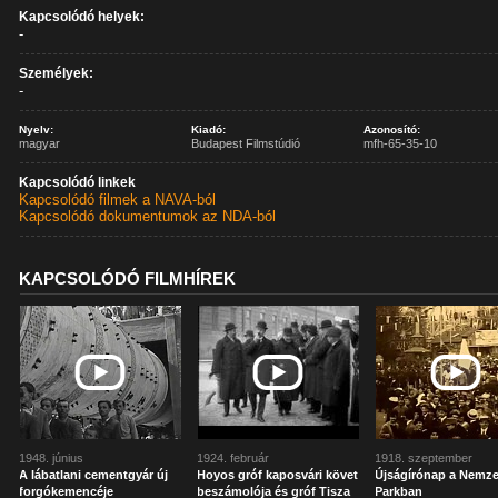
Kapcsolódó helyek:
-
Személyek:
-
Nyelv:
Kiadó:
Azonosító:
magyar
Budapest Filmstúdió
mfh-65-35-10
Kapcsolódó linkek
Kapcsolódó filmek a NAVA-ból
Kapcsolódó dokumentumok az NDA-ból
KAPCSOLÓDÓ FILMHÍREK
1948. június
1924. február
1918. szeptember
A lábatlani cementgyár új
Hoyos gróf kaposvári követ
Újságírónap a Nemze
forgókemencéje
beszámolója és gróf Tisza
Parkban