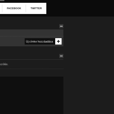
FACEBOOK
TWITTER
szólás.