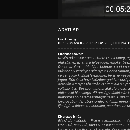
ADATLAP
Inzertszöveg:
BÉCSI MOZAIK (BOKOR LÁSZLÓ, FIFILINA J
Elhangzó szöveg:
Kevés hó és sok autó, mínusz 15 fok hideg, e
plakátja, ez az amit a felvevőgép elsőként és
De ide is elért a hóhullám, belepte a parlamente
máskor oly kedélyes sétányait. Bent azonban
verseny folyik. Most fejeződnek be a nemzetk
jégen. Búcsúzik hazai közönségétől az európai
derekán a fagyos téli utcán is akad, aki a nyá
volt szó itt is. Bécsben tartotta alakuló ülését
előkészítő bizottsága. 42 ország másfélszáz k
legfontosabb határozat megszületett. E szerin
fővárosában, Acrában rendezik. Afrika népei n
ifjúságát a fekete kontinensen, mondotta az ut
Kivonatos leírás:
Bécsi városképek, a Práter, tekebajnokság, j
kevés hó, sok autó, mínusz 15 fok hideg/. A IX
Előkészítő Bizottságának alakuló ülése: üléste