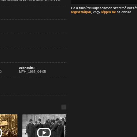
Ha a filmhírrel kapcsolatban szeretné közzé
regisztráljon
, vagy
lépjen be
az oldalra.
Azonosító:
ó
MFH_1966_04-05