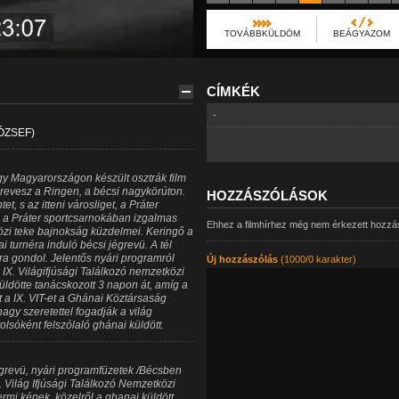
TOVÁBBKÜLDÖM
BEÁGYAZOM
CÍMKÉK
-
ÓZSEF)
gy Magyarországon készült osztrák film
zrevesz a Ringen, a bécsi nagykörúton.
HOZZÁSZÓLÁSOK
t, s az itteni városliget, a Práter
, a Práter sportcsarnokában izgalmas
Ehhez a filmhírhez még nem érkezett hozzá
özi teke bajnokság küzdelmei. Keringő a
 turnéra induló bécsi jégrevü. A tél
rra gondol. Jelentős nyári programról
Új hozzászólás
(1000/0 karakter)
 a IX. Világifjúsági Találkozó nemzetközi
üldötte tanácskozott 3 napon át, amíg a
t a IX. VIT-et a Ghánai Köztársaság
agy szeretettel fogadják a világ
olsóként felszólaló ghánai küldött.
égrevü, nyári programfüzetek /Bécsben
. Világ Ifjúsági Találkozó Nemzetközi
rmi képek, közelről a ghanai küldött.