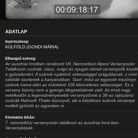
ADATLAP
Inzertszöveg:
KÜLFÖLD (GONDI MÁRIA)
Elhangzó szöveg:
Az ausztriai Imstben rendezett VII. Nemzetközi Alpesi Versenyszán
Találkozón osztrák, olasz, svájci és nyugat-német versenyzők küzdö
a győzelemért. A szánok nyaktörő sebességgel száguldanak, s mint 
rakéták süvítenek a kanyarokban. Start: indul az egyesek mezőnye.
szánok irama eléri az óránkénti 100 kilométeres sebességet. Ez a
verseny bizony nem a gyenge idegzetűeknek való. Az imsti nagy
vetélkedőn a legeredményesebb versenyzőnek a 38-as rajtszámú
osztrák Helmuth Thaler bizonyult, aki a kétüléses szánok versenye
mellett győzött az egyesben is.
Kivonatos leírás:
7. nemzetközi versenyszán találkozó az ausztriai Imst-ben.
Versenyképek.