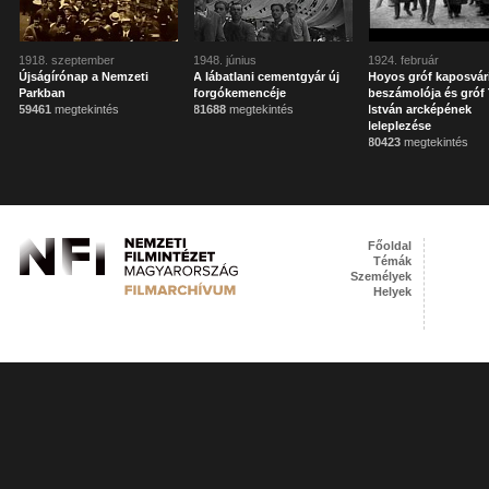
1918. szeptember
1948. június
1924. február
Újságírónap a Nemzeti
A lábatlani cementgyár új
Hoyos gróf kaposvár
Parkban
forgókemencéje
beszámolója és gróf 
59461
megtekintés
81688
megtekintés
István arcképének
leleplezése
80423
megtekintés
Főoldal
Témák
Személyek
Helyek