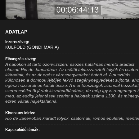
ADATLAP
Inzertszöveg:
KÜLFÖLD (GONDI MÁRIA)
Elhangzó szöveg:
A napokon át tartó özönvízszerű esőzés hatalmas méretű áradást
okozott Rio de Janeiróban. Az esőtől felduzzasztott folyók és csator
kiáradtak, és az ár egész városnegyedeket öntött el. A pusztítás
különösen a dombok lejtőjén fekvő szegénynegyedeket sújtotta, aho
egész házsorok omlottak össze. A mentőosztagok azonnal hozzálátt
szerencsétlenül jártak kiszabadításához, de még így is rengetegen 
meg. az eddigi jelentések szerint a halottak száma 1300, és minteg
ezren váltak hajléktalanná.
Kivonatos leírás:
Rio de Janeiróban kiáradt folyók, csatornák, romos épületek, menté
Kapcsolódó témák:
-