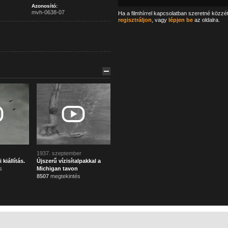
Azonosító:
mvh-0638-07
Ha a filmhírrel kapcsolatban szeretné közzé
regisztráljon
, vagy
lépjen be
az oldalra.
1937. szeptember
kiállítás.
Újszerű vízisítalpakkal a
s
Michigan tavon
8507
megtekintés
Főoldal
Mi ez?