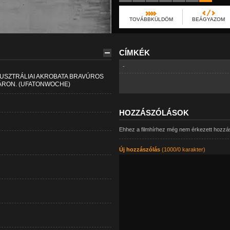
TOVÁBBKÜLDÖM
BEÁGYAZOM
CÍMKÉK
-
USZTRÁLIAI AKROBATA BRAVÚROS
ÁRON. (UFATONWOCHE)
HOZZÁSZÓLÁSOK
Ehhez a filmhírhez még nem érkezett hozzá
Új hozzászólás
(1000/0 karakter)