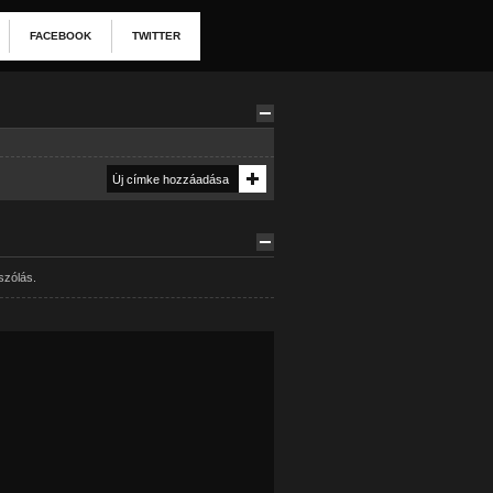
FACEBOOK
TWITTER
szólás.