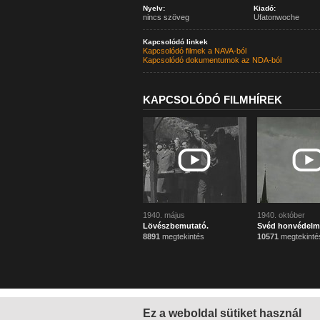
Nyelv:
Kiadó:
nincs szöveg
Ufatonwoche
Kapcsolódó linkek
Kapcsolódó filmek a NAVA-ból
Kapcsolódó dokumentumok az NDA-ból
KAPCSOLÓDÓ FILMHÍREK
1940. május
1940. október
Lövészbemutató.
Svéd honvédelmi 
8891
megtekintés
10571
megtekinté
Ez a weboldal sütiket használ