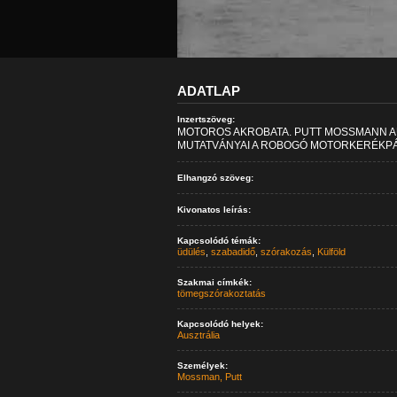
ADATLAP
Inzertszöveg:
MOTOROS AKROBATA. PUTT MOSSMANN A
MUTATVÁNYAI A ROBOGÓ MOTORKERÉKP
Elhangzó szöveg:
Kivonatos leírás:
Kapcsolódó témák:
üdülés
,
szabadidő
,
szórakozás
,
Külföld
Szakmai címkék:
tömegszórakoztatás
Kapcsolódó helyek:
Ausztrália
Személyek:
Mossman, Putt