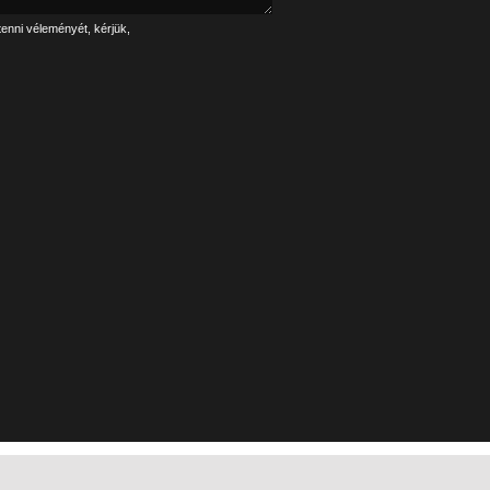
tenni véleményét, kérjük,
Linkek
Impresszum