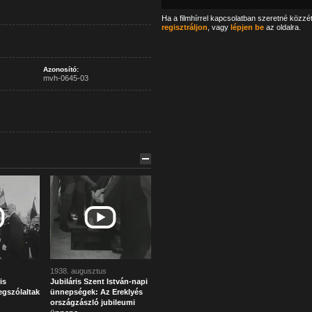
Ha a filmhírrel kapcsolatban szeretné közzé
regisztráljon
, vagy
lépjen be
az oldalra.
Azonosító:
mvh-0645-03
1938. augusztus
is
Jubiláris Szent István-napi
egszólaltak
ünnepségek: Az Ereklyés
országzászló jubileumi