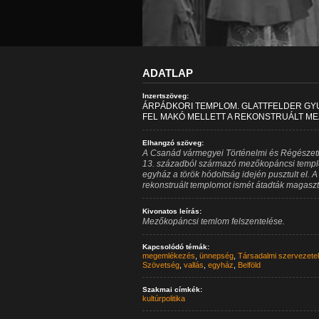
ADATLAP
Inzertszöveg:
ÁRPÁDKORI TEMPLOM. GLATTFELDER GY
FEL MAKÓ MELLETT A REKONSTRUÁLT ME
Elhangzó szöveg:
A Csanád vármegyei Történelmi és Régészeti T
13. századból származó mezőkopáncsi templom
egyház a török hódoltság idején pusztult el. 
rekonstruált templomot ismét átadták magaszt
Kivonatos leírás:
Mezőkopáncsi temlom felszentelése.
Kapcsolódó témák:
megemlékezés
,
ünnepség
,
Társadalmi szervezete
Szövetség
,
vallás
,
egyház
,
Belföld
Szakmai címkék:
kultúrpolitika