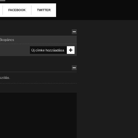
FACEBOOK
TWITTER
őkopáncs
szólás.