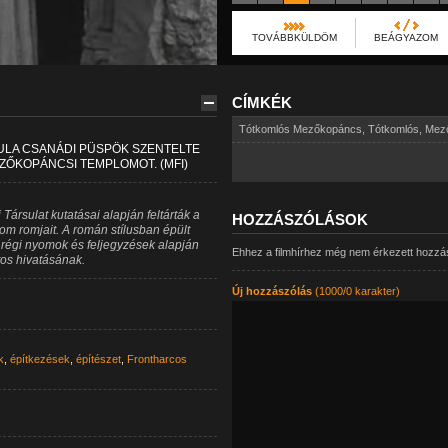
TOVÁBBKÜLDÖM
BEÁGYAZOM
CÍMKÉK
Tótkomlós Mezőkopáncs
,
Tótkomlós
,
Mez
ULA CSANÁDI PÜSPÖK SZENTELTE
ZŐKOPÁNCSI TEMPLOMOT. (MFI)
ársulat kutatásai alapján feltárták a
HOZZÁSZÓLÁSOK
 romjait. A román stílusban épült
A régi nyomok és feljegyzések alapján
Ehhez a filmhírhez még nem érkezett hozzá
os hivatásának.
Új hozzászólás
(1000/0 karakter)
k
,
építkezések
,
építészet
,
Frontharcos