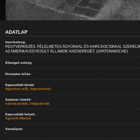
ADATLAP
Inzertszöveg:
FEGYVERKEZÉS. FÉLELMETES ÁGYÚKKAL ÉS HARCKOCSIKKAL SZERELIK
AZ AMERIKAI EGYESÜLT ÁLLAMOK HADSEREGÉT. (UFATONWOCHE)
Elhangzó szöveg:
Kivonatos leírás:
Kapcsolódó témák:
fegyveres erők
,
fegyverkezés
Szakmai címkék:
katonai parádé
,
hadgyakorlat
Kapcsolódó helyek:
Egyesült Államok
Személyek:
-