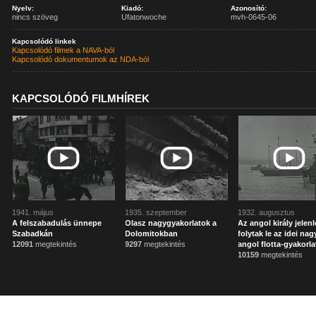
Nyelv:
Kiadó:
Azonosító:
nincs szöveg
Ufatonwoche
mvh-0645-06
Kapcsolódó linkek
Kapcsolódó filmek a NAVA-ból
Kapcsolódó dokumentumok az NDA-ból
KAPCSOLÓDÓ FILMHÍREK
1941. május
1935. szeptember
1932. augusztus
A felszabadulás ünnepe
Olasz nagygyakorlatok a
Az angol király jelen
Szabadkán
Dolomitokban
folytak le az idei nag
12091
megtekintés
9297
megtekintés
angol flotta-gyakorl
10159
megtekintés