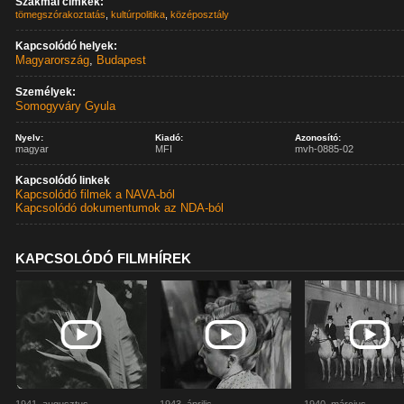
Szakmai címkék:
tömegszórakoztatás
,
kultúrpolitika
,
középosztály
Kapcsolódó helyek:
Magyarország
,
Budapest
Személyek:
Somogyváry Gyula
Nyelv:
Kiadó:
Azonosító:
magyar
MFI
mvh-0885-02
Kapcsolódó linkek
Kapcsolódó filmek a NAVA-ból
Kapcsolódó dokumentumok az NDA-ból
KAPCSOLÓDÓ FILMHÍREK