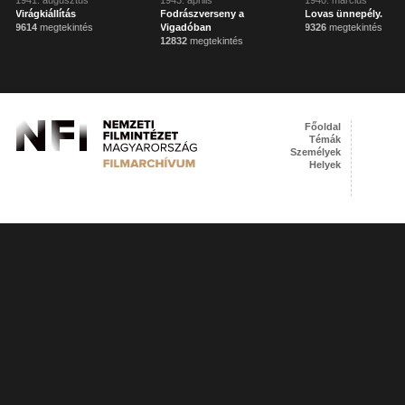
1941. augusztus
1943. április
1940. március
Virágkiállítás
Fodrászverseny a
Lovas ünnepély.
9614
megtekintés
Vigadóban
9326
megtekintés
12832
megtekintés
Főoldal
Témák
Személyek
Helyek