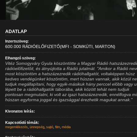
ADATLAP
Inzertszöveg:
600.000 RÁDIÓELŐFIZETŐ(MFI - SOMKÚTI, MARTON)
Elhangzó szöveg:
Vitéz Somogyváry Gyula köszöntötte a Magyar Rádió hatszázezredi
rádióelőfizetőit, és átnyújtotta a Rádió jutalmát. "Amikor a Rádió ne
most köszöntöm a hatszázezredik rádióhallgatót, voltaképpen húsz
kedves vendégünket köszöntöm, mert húszan vannak, akik közül n
tudjuk megállapítani, hogy egyik-másikuk hány perccel előbb vagy 
lépett be a rádióhallgatók táborába, akik között tehát nem tudjuk
pontosan megmutatni, ki volt az igazi hatszázezredik, ennélfogva m
húszan egyforma joggal és igazsággal érezhetik magukat annak."
Kivonatos leírás:
Kapcsolódó témák:
megemlékezés
,
ünnepség
,
sajtó
,
film
,
média