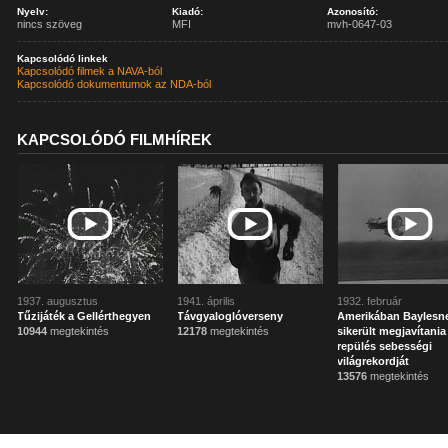
Nyelv:
Kiadó:
Azonosító:
nincs szöveg
MFI
mvh-0647-03
Kapcsolódó linkek
Kapcsolódó filmek a NAVA-ból
Kapcsolódó dokumentumok az NDA-ból
KAPCSOLÓDÓ FILMHÍREK
1937. augusztus
1941. április
1932. február
Tűzijáték a Gellérthegyen
Távgyaloglóverseny
Amerikában Baylesn
10944
megtekintés
12178
megtekintés
sikerült megjavítania
repülés sebességi
világrekordját
13576
megtekintés