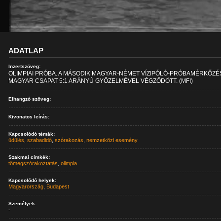
ADATLAP
Inzertszöveg:
OLIMPIAI PRÓBA. A MÁSODIK MAGYAR-NÉMET VÍZIPÓLÓ-PRÓBAMÉRKŐZÉ
MAGYAR CSAPAT 5:1 ARÁNYÚ GYŐZELMÉVEL VÉGZŐDÖTT. (MFI)
Elhangzó szöveg:
Kivonatos leírás:
Kapcsolódó témák:
üdülés
,
szabadidő
,
szórakozás
,
nemzetközi esemény
Szakmai címkék:
tömegszórakoztatás
,
olimpia
Kapcsolódó helyek:
Magyarország
,
Budapest
Személyek:
-