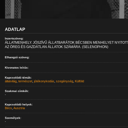
ADATLAP
Inzertszöveg:
ÁLLATMENHELY. JÓSZÍVŰ ÁLLATBARÁTOK BÉCSBEN MENHELYET NYITOT
AZ ÖREG ÉS GAZDÁTLAN ÁLLATOK SZÁMÁRA. (SELENOPHON)
Elhangzó szöveg:
Kivonatos leírás:
Kapcsolódó témák:
állatvilág
,
természet
,
jótékonykodás
,
szegénység
,
Külföld
Szakmai címkék:
-
Kapcsolódó helyek:
Bécs
,
Ausztria
Személyek:
-