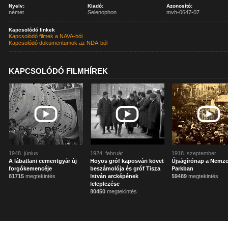
Nyelv:
Kiadó:
Azonosító:
német
Selenophon
mvh-0647-07
Kapcsolódó linkek
Kapcsolódó filmek a NAVA-ból
Kapcsolódó dokumentumok az NDA-ból
KAPCSOLÓDÓ FILMHÍREK
1948. június
1924. február
1918. szeptember
A lábatlani cementgyár új
Hoyos gróf kaposvári követ
Újságírónap a Nemze
forgókemencéje
beszámolója és gróf Tisza
Parkban
81715
megtekintés
István arcképének
59489
megtekintés
leleplezése
80450
megtekintés